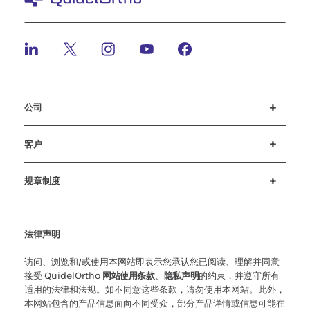
公司
招贤纳士
投资者
新闻与活动
公司行为准则
客户
客户支持
MyQuidel
QOPlus
赔偿
规章制度
Cookie 设置
网络安全
道德热线
法律声明
访问、浏览和/或使用本网站即表示您承认您已阅读、理解并同意
接受 QuidelOrtho
网站使用条款
、
隐私声明
的约束，并遵守所有
适用的法律和法规。如不同意这些条款，请勿使用本网站。此外，
本网站包含的产品信息面向不同受众，部分产品详情或信息可能在