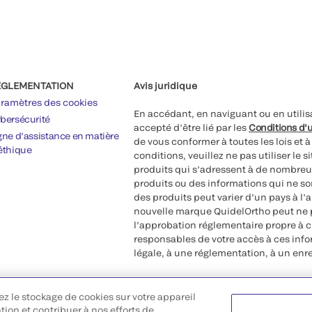
ÉGLEMENTATION
Avis juridique
ramètres des cookies
En accédant, en naviguant ou en utilis
bersécurité
accepté d’être lié par les
Conditions d’u
gne d’assistance en matière
de vous conformer à toutes les lois et 
éthique
conditions, veuillez ne pas utiliser le 
produits qui s’adressent à de nombreux
produits ou des informations qui ne so
des produits peut varier d’un pays à l’
nouvelle marque QuidelOrtho peut ne p
l’approbation réglementaire propre à 
responsables de votre accès à ces inf
légale, à une réglementation, à un enr
©2026 QuidelOrtho Corporation. Tous d
ez le stockage de cookies sur votre appareil
QuidelOrtho Corporation
ation et contribuer à nos efforts de