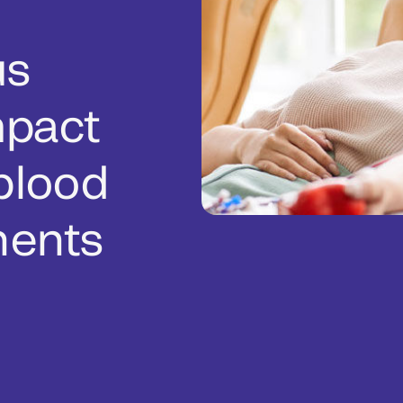
us
mpact
 blood
nents