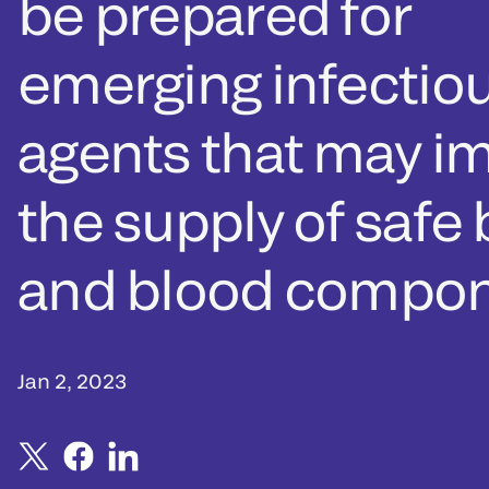
be prepared for
emerging infectio
agents that may i
the supply of safe
and blood compo
Jan 2, 2023