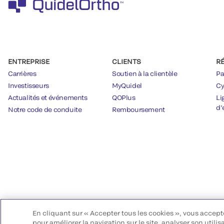
ENTREPRISE
CLIENTS
R
Carrières
Soutien à la clientèle
Pa
Investisseurs
MyQuidel
Cy
Actualités et événements
QOPlus
Li
d’
Notre code de conduite
Remboursement
En cliquant sur « Accepter tous les cookies », vous accept
pour améliorer la navigation sur le site, analyser son utilis