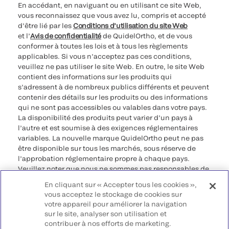
En accédant, en naviguant ou en utilisant ce site Web,
vous reconnaissez que vous avez lu, compris et accepté
d’être lié par les
Conditions d’utilisation du site Web
et l’
Avis de confidentialité
de QuidelOrtho, et de vous
conformer à toutes les lois et à tous les règlements
applicables. Si vous n’acceptez pas ces conditions,
veuillez ne pas utiliser le site Web. En outre, le site Web
contient des informations sur les produits qui
s’adressent à de nombreux publics différents et peuvent
contenir des détails sur les produits ou des informations
qui ne sont pas accessibles ou valables dans votre pays.
La disponibilité des produits peut varier d’un pays à
l’autre et est soumise à des exigences réglementaires
variables. La nouvelle marque QuidelOrtho peut ne pas
être disponible sur tous les marchés, sous réserve de
l’approbation réglementaire propre à chaque pays.
Veuillez noter que nous ne sommes pas responsables de
votre accès à ces informations qui peuvent ne pas être
En cliquant sur « Accepter tous les cookies »,
conformes à une procédure légale, à une
vous acceptez le stockage de cookies sur
réglementation, à un enregistrement ou à un usage dans
votre appareil pour améliorer la navigation
votre pays d’origine.
sur le site, analyser son utilisation et
contribuer à nos efforts de marketing.