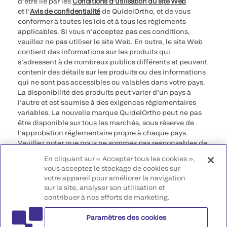
d’être lié par les
Conditions d’utilisation du site Web
et l’
Avis de confidentialité
de QuidelOrtho, et de vous
conformer à toutes les lois et à tous les règlements
applicables. Si vous n’acceptez pas ces conditions,
veuillez ne pas utiliser le site Web. En outre, le site Web
contient des informations sur les produits qui
s’adressent à de nombreux publics différents et peuvent
contenir des détails sur les produits ou des informations
qui ne sont pas accessibles ou valables dans votre pays.
La disponibilité des produits peut varier d’un pays à
l’autre et est soumise à des exigences réglementaires
variables. La nouvelle marque QuidelOrtho peut ne pas
être disponible sur tous les marchés, sous réserve de
l’approbation réglementaire propre à chaque pays.
Veuillez noter que nous ne sommes pas responsables de
votre accès à ces informations qui peuvent ne pas être
En cliquant sur « Accepter tous les cookies »,
conformes à une procédure légale, à une
vous acceptez le stockage de cookies sur
réglementation, à un enregistrement ou à un usage dans
votre appareil pour améliorer la navigation
votre pays d’origine.
sur le site, analyser son utilisation et
contribuer à nos efforts de marketing.
©2026 QuidelOrtho Corporation. Tous droits réservés.
Paramètres des cookies
QuidelOrtho Corporation