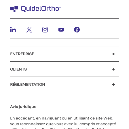
ENTREPRISE
Carrières
Investisseurs
Actualités et événements
Notre code de conduite
CLIENTS
Soutien à la clientèle
MyQuidel
QOPlus
Remboursement
RÉGLEMENTATION
Paramètres des cookies
Cybersécurité
Ligne d’assistance en matière d’éthique
Avis juridique
En accédant, en naviguant ou en utilisant ce site Web,
vous reconnaissez que vous avez lu, compris et accepté