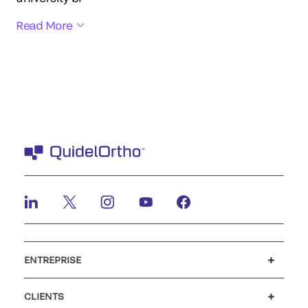
Read More
ENTREPRISE
Carrières
Investisseurs
Actualités et événements
Notre code de conduite
CLIENTS