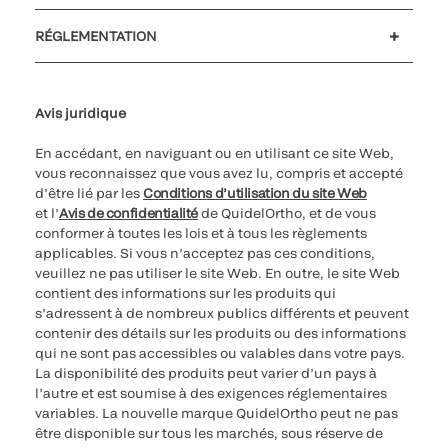
Soutien à la clientèle
MyQuidel
QOPlus
Remboursement
RÉGLEMENTATION
Paramètres des cookies
Cybersécurité
Ligne d’assistance en matière d’éthique
Avis juridique
En accédant, en naviguant ou en utilisant ce site Web,
vous reconnaissez que vous avez lu, compris et accepté
d’être lié par les
Conditions d’utilisation du site Web
et l’
Avis de confidentialité
de QuidelOrtho, et de vous
conformer à toutes les lois et à tous les règlements
applicables. Si vous n’acceptez pas ces conditions,
veuillez ne pas utiliser le site Web. En outre, le site Web
contient des informations sur les produits qui
s’adressent à de nombreux publics différents et peuvent
contenir des détails sur les produits ou des informations
qui ne sont pas accessibles ou valables dans votre pays.
La disponibilité des produits peut varier d’un pays à
l’autre et est soumise à des exigences réglementaires
variables. La nouvelle marque QuidelOrtho peut ne pas
être disponible sur tous les marchés, sous réserve de