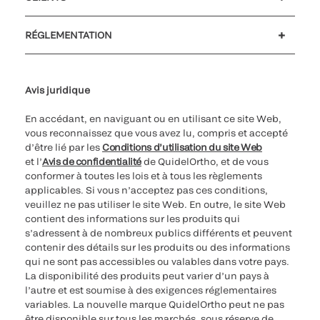
Soutien à la clientèle
MyQuidel
QOPlus
Remboursement
RÉGLEMENTATION
Paramètres des cookies
Cybersécurité
Ligne d’assistance en matière d’éthique
Avis juridique
En accédant, en naviguant ou en utilisant ce site Web,
vous reconnaissez que vous avez lu, compris et accepté
d’être lié par les
Conditions d’utilisation du site Web
et l’
Avis de confidentialité
de QuidelOrtho, et de vous
conformer à toutes les lois et à tous les règlements
applicables. Si vous n’acceptez pas ces conditions,
veuillez ne pas utiliser le site Web. En outre, le site Web
contient des informations sur les produits qui
s’adressent à de nombreux publics différents et peuvent
contenir des détails sur les produits ou des informations
qui ne sont pas accessibles ou valables dans votre pays.
La disponibilité des produits peut varier d’un pays à
l’autre et est soumise à des exigences réglementaires
variables. La nouvelle marque QuidelOrtho peut ne pas
être disponible sur tous les marchés, sous réserve de