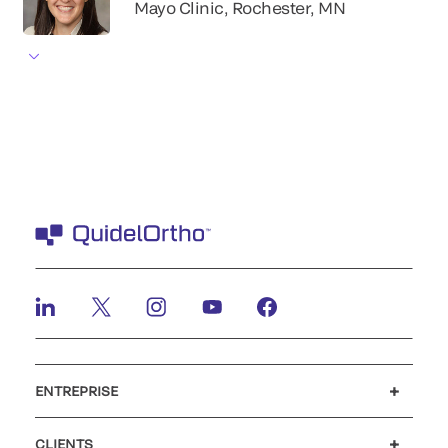
Mayo Clinic, Rochester, MN
ENTREPRISE
Carrières
Investisseurs
Actualités et événements
Notre code de conduite
CLIENTS