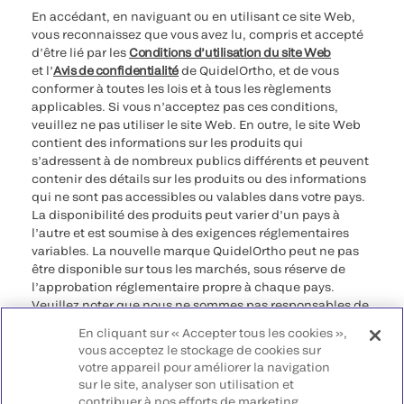
En accédant, en naviguant ou en utilisant ce site Web,
vous reconnaissez que vous avez lu, compris et accepté
d’être lié par les
Conditions d’utilisation du site Web
et l’
Avis de confidentialité
de QuidelOrtho, et de vous
conformer à toutes les lois et à tous les règlements
applicables. Si vous n’acceptez pas ces conditions,
veuillez ne pas utiliser le site Web. En outre, le site Web
contient des informations sur les produits qui
s’adressent à de nombreux publics différents et peuvent
contenir des détails sur les produits ou des informations
qui ne sont pas accessibles ou valables dans votre pays.
La disponibilité des produits peut varier d’un pays à
l’autre et est soumise à des exigences réglementaires
variables. La nouvelle marque QuidelOrtho peut ne pas
être disponible sur tous les marchés, sous réserve de
l’approbation réglementaire propre à chaque pays.
Veuillez noter que nous ne sommes pas responsables de
votre accès à ces informations qui peuvent ne pas être
En cliquant sur « Accepter tous les cookies »,
conformes à une procédure légale, à une
vous acceptez le stockage de cookies sur
réglementation, à un enregistrement ou à un usage dans
votre appareil pour améliorer la navigation
votre pays d’origine.
sur le site, analyser son utilisation et
contribuer à nos efforts de marketing.