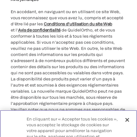
En accédant, en naviguant ou en utilisant ce site Web,
vous reconnaissez que vous avez lu, compris et accepté
d’être lié par les
Conditions d’utilisation du site Web
et l’
Avis de confidentialité
de QuidelOrtho, et de vous
conformer à toutes les lois et à tous les règlements
applicables. Si vous n’acceptez pas ces conditions,
veuillez ne pas utiliser le site Web. En outre, le site Web
contient des informations sur les produits qui
s’adressent à de nombreux publics différents et peuvent
contenir des détails sur les produits ou des informations
qui ne sont pas accessibles ou valables dans votre pays.
La disponibilité des produits peut varier d’un pays à
l’autre et est soumise à des exigences réglementaires
variables. La nouvelle marque QuidelOrtho peut ne pas
être disponible sur tous les marchés, sous réserve de
l’approbation réglementaire propre à chaque pays.
Veuillez noter que nous ne sommes pas responsables de
votre accès à ces informations qui peuvent ne pas être
En cliquant sur « Accepter tous les cookies »,
conformes à une procédure légale, à une
vous acceptez le stockage de cookies sur
réglementation, à un enregistrement ou à un usage dans
votre appareil pour améliorer la navigation
votre pays d’origine.
sur le site, analyser son utilisation et