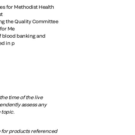
ces for Methodist Health
st
ing the Quality Committee
 for Me
of blood banking and
ed in p
he time of the live
pendently assess any
 topic.
e for products referenced