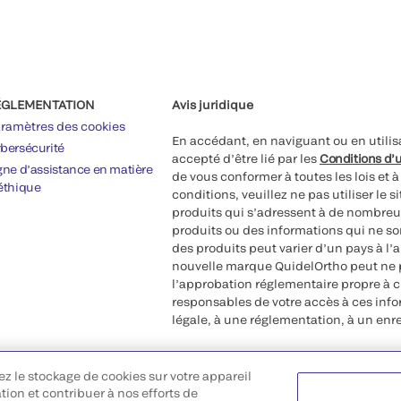
ÉGLEMENTATION
Avis juridique
ramètres des cookies
En accédant, en naviguant ou en utilis
bersécurité
accepté d’être lié par les
Conditions d’u
gne d’assistance en matière
de vous conformer à toutes les lois et 
éthique
conditions, veuillez ne pas utiliser le 
produits qui s’adressent à de nombreux
produits ou des informations qui ne so
des produits peut varier d’un pays à l’
nouvelle marque QuidelOrtho peut ne p
l’approbation réglementaire propre à 
responsables de votre accès à ces inf
légale, à une réglementation, à un enr
©2026 QuidelOrtho Corporation. Tous d
ez le stockage de cookies sur votre appareil
QuidelOrtho Corporation
ation et contribuer à nos efforts de