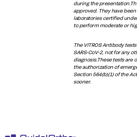
during the presentation.Th
approved. They have been a
laboratories certified und
to perform moderate or hig
The VITROS Antibody tests h
SARS-CoV-2, not for any oth
diagnosis.These tests are o
the authorization of emerge
Section 564(b)(1) of the Ac
sooner.