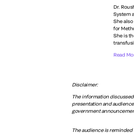
Dr. Roush
System as
She also
for Meth
She is t
transfusi
Read Mo
Disclaimer:
The information discussed a
presentation and audiences
government announcements, 
The audience is reminded t