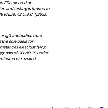
en FDA cleared or
 and testing is limited to
 (CLIA), 42 U.S.C. §263a,
 or IgG antibodies from
the sole basis for
umstances exist justifying
diagnosis of COVID-19 under
erminated or revoked