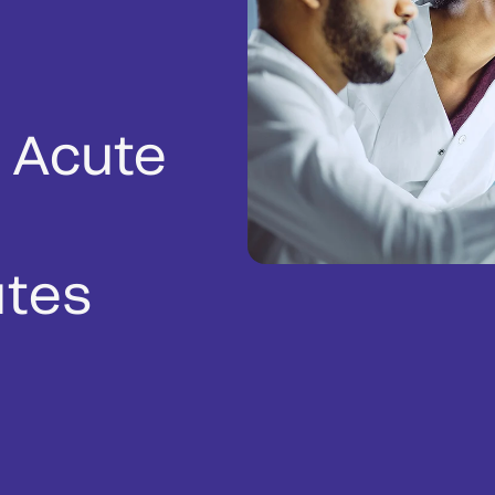
 Acute
utes