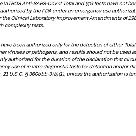
e VITROS Anti-SARS-CoV-2 Total and IgG tests have not be
uthorized by the FDA under an emergency use authorization
er the Clinical Laboratory Improvement Amendments of 1988
h complexity tests.
ave been authorized only for the detection of either Total
er viruses or pathogens, and results should not be used as 
nly authorized for the duration of the declaration that circ
ncy use of in vitro diagnostic tests for detection and/or 
t, 21 U.S.C. § 360bbb-3(b)(1), unless the authorization is t