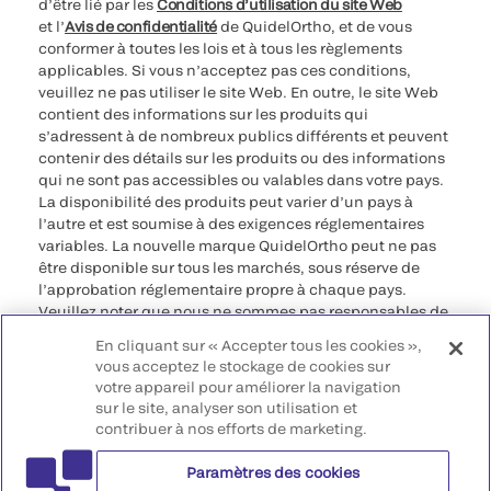
d’être lié par les
Conditions d’utilisation du site Web
et l’
Avis de confidentialité
de QuidelOrtho, et de vous
conformer à toutes les lois et à tous les règlements
applicables. Si vous n’acceptez pas ces conditions,
veuillez ne pas utiliser le site Web. En outre, le site Web
contient des informations sur les produits qui
s’adressent à de nombreux publics différents et peuvent
contenir des détails sur les produits ou des informations
qui ne sont pas accessibles ou valables dans votre pays.
La disponibilité des produits peut varier d’un pays à
l’autre et est soumise à des exigences réglementaires
variables. La nouvelle marque QuidelOrtho peut ne pas
être disponible sur tous les marchés, sous réserve de
l’approbation réglementaire propre à chaque pays.
Veuillez noter que nous ne sommes pas responsables de
votre accès à ces informations qui peuvent ne pas être
En cliquant sur « Accepter tous les cookies »,
conformes à une procédure légale, à une
vous acceptez le stockage de cookies sur
réglementation, à un enregistrement ou à un usage dans
votre appareil pour améliorer la navigation
votre pays d’origine.
sur le site, analyser son utilisation et
contribuer à nos efforts de marketing.
©2026 QuidelOrtho Corporation. Tous droits réservés.
Paramètres des cookies
QuidelOrtho Corporation