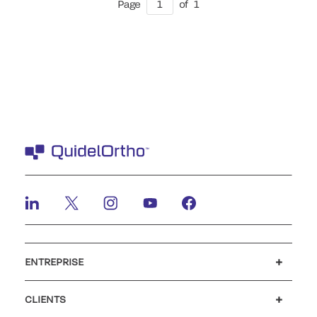
Page
1
of
1
ENTREPRISE
Carrières
Investisseurs
Actualités et événements
Notre code de conduite
CLIENTS