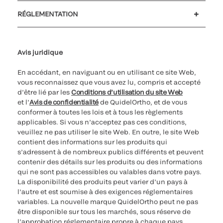
Soutien à la clientèle
MyQuidel
QOPlus
Remboursement
RÉGLEMENTATION
Paramètres des cookies
Cybersécurité
Ligne d’assistance en matière d’éthique
Avis juridique
En accédant, en naviguant ou en utilisant ce site Web,
vous reconnaissez que vous avez lu, compris et accepté
d’être lié par les
Conditions d’utilisation du site Web
et l’
Avis de confidentialité
de QuidelOrtho, et de vous
conformer à toutes les lois et à tous les règlements
applicables. Si vous n’acceptez pas ces conditions,
veuillez ne pas utiliser le site Web. En outre, le site Web
contient des informations sur les produits qui
s’adressent à de nombreux publics différents et peuvent
contenir des détails sur les produits ou des informations
qui ne sont pas accessibles ou valables dans votre pays.
La disponibilité des produits peut varier d’un pays à
l’autre et est soumise à des exigences réglementaires
variables. La nouvelle marque QuidelOrtho peut ne pas
être disponible sur tous les marchés, sous réserve de
l’approbation réglementaire propre à chaque pays.