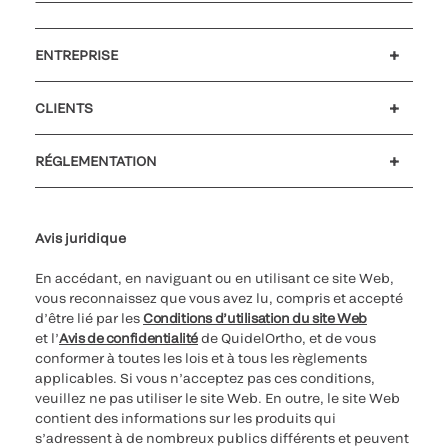
ENTREPRISE
Carrières
Investisseurs
Actualités et événements
Notre code de conduite
CLIENTS
Soutien à la clientèle
MyQuidel
QOPlus
Remboursement
RÉGLEMENTATION
Paramètres des cookies
Cybersécurité
Ligne d’assistance en matière d’éthique
Avis juridique
En accédant, en naviguant ou en utilisant ce site Web,
vous reconnaissez que vous avez lu, compris et accepté
d’être lié par les
Conditions d’utilisation du site Web
et l’
Avis de confidentialité
de QuidelOrtho, et de vous
conformer à toutes les lois et à tous les règlements
applicables. Si vous n’acceptez pas ces conditions,
veuillez ne pas utiliser le site Web. En outre, le site Web
contient des informations sur les produits qui
s’adressent à de nombreux publics différents et peuvent