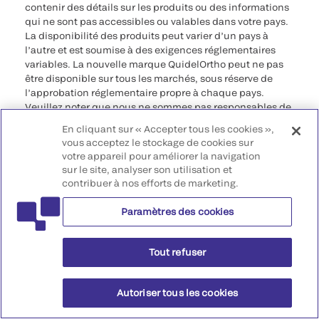
contenir des détails sur les produits ou des informations
qui ne sont pas accessibles ou valables dans votre pays.
La disponibilité des produits peut varier d’un pays à
l’autre et est soumise à des exigences réglementaires
variables. La nouvelle marque QuidelOrtho peut ne pas
être disponible sur tous les marchés, sous réserve de
l’approbation réglementaire propre à chaque pays.
Veuillez noter que nous ne sommes pas responsables de
votre accès à ces informations qui peuvent ne pas être
En cliquant sur « Accepter tous les cookies »,
conformes à une procédure légale, à une
vous acceptez le stockage de cookies sur
réglementation, à un enregistrement ou à un usage dans
votre appareil pour améliorer la navigation
votre pays d’origine.
sur le site, analyser son utilisation et
contribuer à nos efforts de marketing.
©2026 QuidelOrtho Corporation. Tous droits réservés.
Paramètres des cookies
QuidelOrtho Corporation
9975 Summers Ridge Road, San Diego, CA 92121, USA
Tout refuser
Autoriser tous les cookies