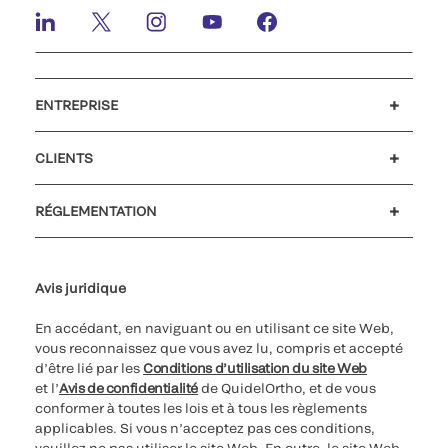
ENTREPRISE
Carrières
Investisseurs
Actualités et événements
Notre code de conduite
CLIENTS
Soutien à la clientèle
MyQuidel
QOPlus
Remboursement
RÉGLEMENTATION
Paramètres des cookies
Cybersécurité
Ligne d’assistance en matière d’éthique
Avis juridique
En accédant, en naviguant ou en utilisant ce site Web,
vous reconnaissez que vous avez lu, compris et accepté
d’être lié par les
Conditions d’utilisation du site Web
et l’
Avis de confidentialité
de QuidelOrtho, et de vous
conformer à toutes les lois et à tous les règlements
applicables. Si vous n’acceptez pas ces conditions,