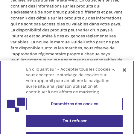
veuillez ne pas utiliser le site Web. En outre, le site Web
contient des informations sur les produits qui
s’adressent à de nombreux publics différents et peuvent
contenir des détails sur les produits ou des informations
qui ne sont pas accessibles ou valables dans votre pays.
La disponibilité des produits peut varier d’un pays à
l’autre et est soumise à des exigences réglementaires
variables. La nouvelle marque QuidelOrtho peut ne pas
être disponible sur tous les marchés, sous réserve de
l’approbation réglementaire propre à chaque pays.
Veuillez noter que nous ne sommes pas responsables de
votre accès à ces informations qui peuvent ne pas être
En cliquant sur « Accepter tous les cookies »,
conformes à une procédure légale, à une
vous acceptez le stockage de cookies sur
réglementation, à un enregistrement ou à un usage dans
votre appareil pour améliorer la navigation
votre pays d’origine.
sur le site, analyser son utilisation et
contribuer à nos efforts de marketing.
©2026 QuidelOrtho Corporation. Tous droits réservés.
Paramètres des cookies
QuidelOrtho Corporation
9975 Summers Ridge Road, San Diego, CA 92121, USA
Tout refuser