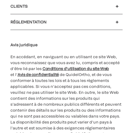
Carrières
Investisseurs
Actualités et événements
Notre code de conduite
CLIENTS
Soutien à la clientèle
MyQuidel
QOPlus
Remboursement
RÉGLEMENTATION
Paramètres des cookies
Cybersécurité
Ligne d’assistance en matière d’éthique
Avis juridique
En accédant, en naviguant ou en utilisant ce site Web,
vous reconnaissez que vous avez lu, compris et accepté
d’être lié par les
Conditions d’utilisation du site Web
et l’
Avis de confidentialité
de QuidelOrtho, et de vous
conformer à toutes les lois et à tous les règlements
applicables. Si vous n’acceptez pas ces conditions,
veuillez ne pas utiliser le site Web. En outre, le site Web
contient des informations sur les produits qui
s’adressent à de nombreux publics différents et peuvent
contenir des détails sur les produits ou des informations
qui ne sont pas accessibles ou valables dans votre pays.
La disponibilité des produits peut varier d’un pays à
l’autre et est soumise à des exigences réglementaires