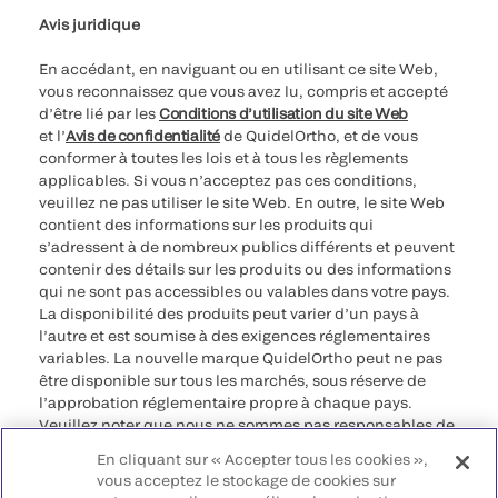
Avis juridique
En accédant, en naviguant ou en utilisant ce site Web,
vous reconnaissez que vous avez lu, compris et accepté
d’être lié par les
Conditions d’utilisation du site Web
et l’
Avis de confidentialité
de QuidelOrtho, et de vous
conformer à toutes les lois et à tous les règlements
applicables. Si vous n’acceptez pas ces conditions,
veuillez ne pas utiliser le site Web. En outre, le site Web
contient des informations sur les produits qui
s’adressent à de nombreux publics différents et peuvent
contenir des détails sur les produits ou des informations
qui ne sont pas accessibles ou valables dans votre pays.
La disponibilité des produits peut varier d’un pays à
l’autre et est soumise à des exigences réglementaires
variables. La nouvelle marque QuidelOrtho peut ne pas
être disponible sur tous les marchés, sous réserve de
l’approbation réglementaire propre à chaque pays.
Veuillez noter que nous ne sommes pas responsables de
votre accès à ces informations qui peuvent ne pas être
En cliquant sur « Accepter tous les cookies »,
conformes à une procédure légale, à une
vous acceptez le stockage de cookies sur
réglementation, à un enregistrement ou à un usage dans