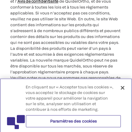
et l’
Avis de confidentialité
de QuidelOrtho, et de vous
conformer à toutes les lois et à tous les règlements
applicables. Si vous n’acceptez pas ces conditions,
veuillez ne pas utiliser le site Web. En outre, le site Web
contient des informations sur les produits qui
s’adressent à de nombreux publics différents et peuvent
contenir des détails sur les produits ou des informations
qui ne sont pas accessibles ou valables dans votre pays.
La disponibilité des produits peut varier d’un pays à
l’autre et est soumise à des exigences réglementaires
variables. La nouvelle marque QuidelOrtho peut ne pas
être disponible sur tous les marchés, sous réserve de
l’approbation réglementaire propre à chaque pays.
Veuillez noter que nous ne sommes pas responsables de
votre accès à ces informations qui peuvent ne pas être
En cliquant sur « Accepter tous les cookies »,
conformes à une procédure légale, à une
vous acceptez le stockage de cookies sur
réglementation, à un enregistrement ou à un usage dans
votre appareil pour améliorer la navigation
votre pays d’origine.
sur le site, analyser son utilisation et
contribuer à nos efforts de marketing.
©2026 QuidelOrtho Corporation. Tous droits réservés.
Paramètres des cookies
QuidelOrtho Corporation
9975 Summers Ridge Road, San Diego, CA 92121, USA