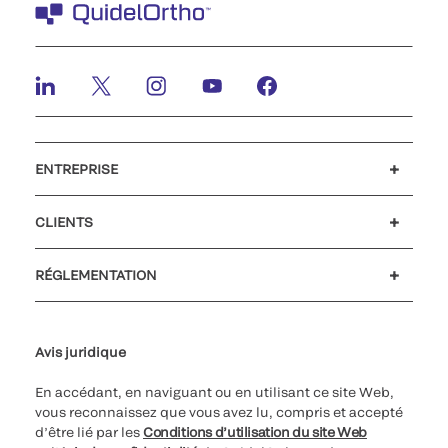
ENTREPRISE
Carrières
Investisseurs
Actualités et événements
Notre code de conduite
CLIENTS
Soutien à la clientèle
MyQuidel
QOPlus
Remboursement
RÉGLEMENTATION
Paramètres des cookies
Cybersécurité
Ligne d’assistance en matière d’éthique
Avis juridique
En accédant, en naviguant ou en utilisant ce site Web,
vous reconnaissez que vous avez lu, compris et accepté
d’être lié par les
Conditions d’utilisation du site Web