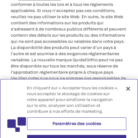
conformer à toutes les lois et à tous les règlements
applicables. Si vous n’acceptez pas ces conditions,
veuillez ne pas utiliser le site Web. En outre, le site Web
contient des informations sur les produits qui
s’adressent à de nombreux publics différents et peuvent
contenir des détails sur les produits ou des informations
qui ne sont pas accessibles ou valables dans votre pays.
La disponibilité des produits peut varier d’un pays à
l’autre et est soumise à des exigences réglementaires
variables. La nouvelle marque QuidelOrtho peut ne pas
être disponible sur tous les marchés, sous réserve de
l’approbation réglementaire propre à chaque pays.
Veuillez noter que nous ne sommes pas responsables de
votre accès à ces informations qui peuvent ne pas être
En cliquant sur « Accepter tous les cookies »,
conformes à une procédure légale, à une
vous acceptez le stockage de cookies sur
réglementation, à un enregistrement ou à un usage dans
votre appareil pour améliorer la navigation
votre pays d’origine.
sur le site, analyser son utilisation et
contribuer à nos efforts de marketing.
©2026 QuidelOrtho Corporation. Tous droits réservés.
Paramètres des cookies
QuidelOrtho Corporation
9975 Summers Ridge Road, San Diego, CA 92121, USA