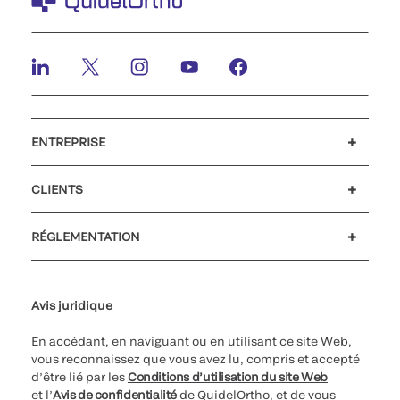
ENTREPRISE
Carrières
Investisseurs
Actualités et événements
Notre code de conduite
CLIENTS
Soutien à la clientèle
MyQuidel
QOPlus
Remboursement
RÉGLEMENTATION
Paramètres des cookies
Cybersécurité
Ligne d’assistance en matière d’éthique
Avis juridique
En accédant, en naviguant ou en utilisant ce site Web,
vous reconnaissez que vous avez lu, compris et accepté
d’être lié par les
Conditions d’utilisation du site Web
et l’
Avis de confidentialité
de QuidelOrtho, et de vous