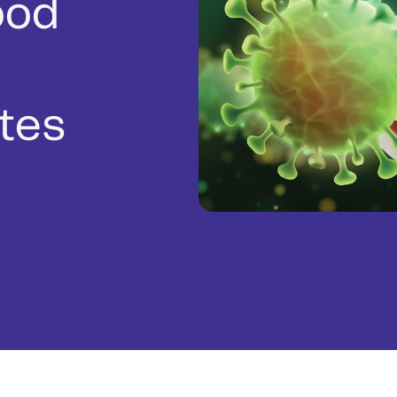
ood
tes