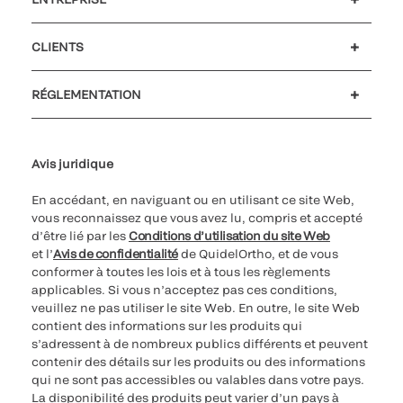
Carrières
Investisseurs
Actualités et événements
Notre code de conduite
CLIENTS
Soutien à la clientèle
MyQuidel
QOPlus
Remboursement
RÉGLEMENTATION
Paramètres des cookies
Cybersécurité
Ligne d’assistance en matière d’éthique
Avis juridique
En accédant, en naviguant ou en utilisant ce site Web,
vous reconnaissez que vous avez lu, compris et accepté
d’être lié par les
Conditions d’utilisation du site Web
et l’
Avis de confidentialité
de QuidelOrtho, et de vous
conformer à toutes les lois et à tous les règlements
applicables. Si vous n’acceptez pas ces conditions,
veuillez ne pas utiliser le site Web. En outre, le site Web
contient des informations sur les produits qui
s’adressent à de nombreux publics différents et peuvent
contenir des détails sur les produits ou des informations
qui ne sont pas accessibles ou valables dans votre pays.
La disponibilité des produits peut varier d’un pays à