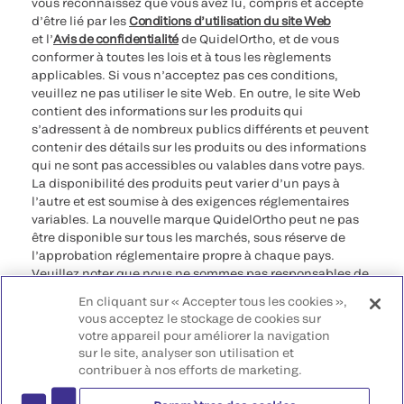
vous reconnaissez que vous avez lu, compris et accepté
d’être lié par les
Conditions d’utilisation du site Web
et l’
Avis de confidentialité
de QuidelOrtho, et de vous
conformer à toutes les lois et à tous les règlements
applicables. Si vous n’acceptez pas ces conditions,
veuillez ne pas utiliser le site Web. En outre, le site Web
contient des informations sur les produits qui
s’adressent à de nombreux publics différents et peuvent
contenir des détails sur les produits ou des informations
qui ne sont pas accessibles ou valables dans votre pays.
La disponibilité des produits peut varier d’un pays à
l’autre et est soumise à des exigences réglementaires
variables. La nouvelle marque QuidelOrtho peut ne pas
être disponible sur tous les marchés, sous réserve de
l’approbation réglementaire propre à chaque pays.
Veuillez noter que nous ne sommes pas responsables de
votre accès à ces informations qui peuvent ne pas être
En cliquant sur « Accepter tous les cookies »,
conformes à une procédure légale, à une
vous acceptez le stockage de cookies sur
réglementation, à un enregistrement ou à un usage dans
votre appareil pour améliorer la navigation
votre pays d’origine.
sur le site, analyser son utilisation et
contribuer à nos efforts de marketing.
©2026 QuidelOrtho Corporation. Tous droits réservés.