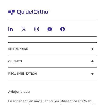
ENTREPRISE
Carrières
Investisseurs
Actualités et événements
Notre code de conduite
CLIENTS
Soutien à la clientèle
MyQuidel
QOPlus
Remboursement
RÉGLEMENTATION
Paramètres des cookies
Cybersécurité
Ligne d’assistance en matière d’éthique
Avis juridique
En accédant, en naviguant ou en utilisant ce site Web,