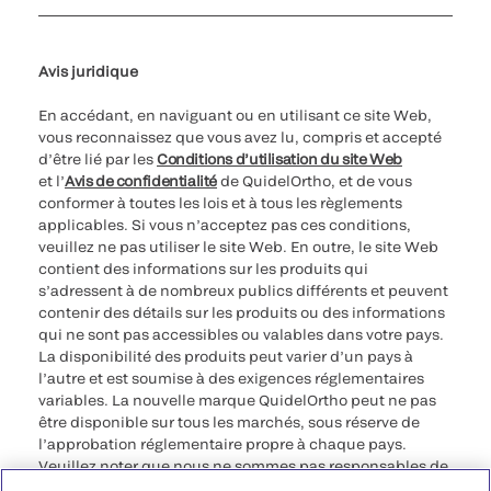
Paramètres des cookies
Cybersécurité
Ligne d’assistance en matière d’éthique
Avis juridique
En accédant, en naviguant ou en utilisant ce site Web,
vous reconnaissez que vous avez lu, compris et accepté
d’être lié par les
Conditions d’utilisation du site Web
et l’
Avis de confidentialité
de QuidelOrtho, et de vous
conformer à toutes les lois et à tous les règlements
applicables. Si vous n’acceptez pas ces conditions,
veuillez ne pas utiliser le site Web. En outre, le site Web
contient des informations sur les produits qui
s’adressent à de nombreux publics différents et peuvent
contenir des détails sur les produits ou des informations
qui ne sont pas accessibles ou valables dans votre pays.
La disponibilité des produits peut varier d’un pays à
l’autre et est soumise à des exigences réglementaires
variables. La nouvelle marque QuidelOrtho peut ne pas
être disponible sur tous les marchés, sous réserve de
l’approbation réglementaire propre à chaque pays.
Veuillez noter que nous ne sommes pas responsables de
votre accès à ces informations qui peuvent ne pas être