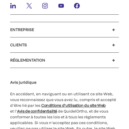
ENTREPRISE
Carrières
Investisseurs
Actualités et événements
Notre code de conduite
CLIENTS
Soutien à la clientèle
MyQuidel
QOPlus
Remboursement
RÉGLEMENTATION
Paramètres des cookies
Cybersécurité
Ligne d’assistance en matière d’éthique
Avis juridique
En accédant, en naviguant ou en utilisant ce site Web,
vous reconnaissez que vous avez lu, compris et accepté
d’être lié par les
Conditions d’utilisation du site Web
et l’
Avis de confidentialité
de QuidelOrtho, et de vous
conformer à toutes les lois et à tous les règlements
applicables. Si vous n’acceptez pas ces conditions,
veuillez ne pas utiliser le site Web. En outre, le site Web