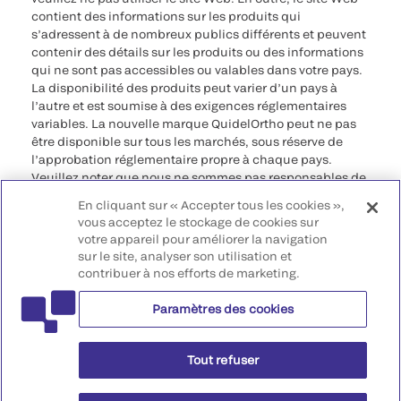
contient des informations sur les produits qui
s’adressent à de nombreux publics différents et peuvent
contenir des détails sur les produits ou des informations
qui ne sont pas accessibles ou valables dans votre pays.
La disponibilité des produits peut varier d’un pays à
l’autre et est soumise à des exigences réglementaires
variables. La nouvelle marque QuidelOrtho peut ne pas
être disponible sur tous les marchés, sous réserve de
l’approbation réglementaire propre à chaque pays.
Veuillez noter que nous ne sommes pas responsables de
votre accès à ces informations qui peuvent ne pas être
En cliquant sur « Accepter tous les cookies »,
conformes à une procédure légale, à une
vous acceptez le stockage de cookies sur
réglementation, à un enregistrement ou à un usage dans
votre appareil pour améliorer la navigation
votre pays d’origine.
sur le site, analyser son utilisation et
contribuer à nos efforts de marketing.
©2026 QuidelOrtho Corporation. Tous droits réservés.
Paramètres des cookies
QuidelOrtho Corporation
9975 Summers Ridge Road, San Diego, CA 92121, USA
Tout refuser