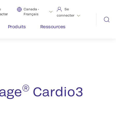
s
Canada -
Se
acter
Français
connecter
Produits
Ressources
®
iage
Cardio3