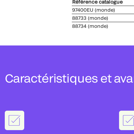
Référence catalogue
97400EU (monde)
88733 (monde)
88734 (monde)
Caractéristiques et av