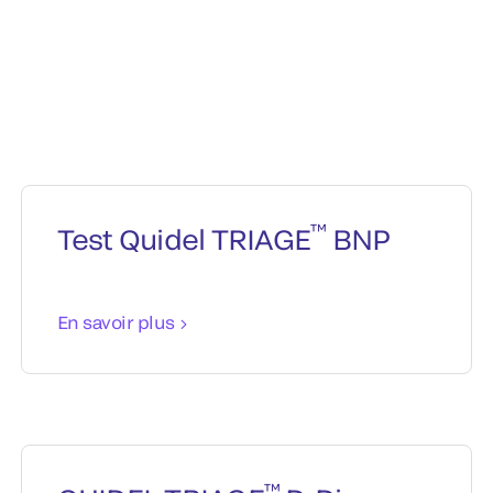
™
Test Quidel TRIAGE
BNP
En savoir plus
™