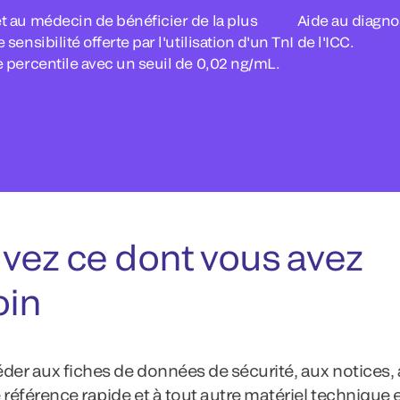
 au médecin de bénéficier de la plus
Aide au diagnos
 sensibilité offerte par l'utilisation d'un TnI
de l'ICC.
 percentile avec un seuil de 0,02 ng/mL.
vez ce dont vous avez
oin
der aux fiches de données de sécurité, aux notices,
 référence rapide et à tout autre matériel technique 