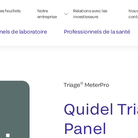
s feuillets
Notre
Relations avec les
Nou
entreprise
investisseurs
cont
nels de laboratoire
Professionnels de la santé
®
Triage
MeterPro
Quidel Tr
Panel