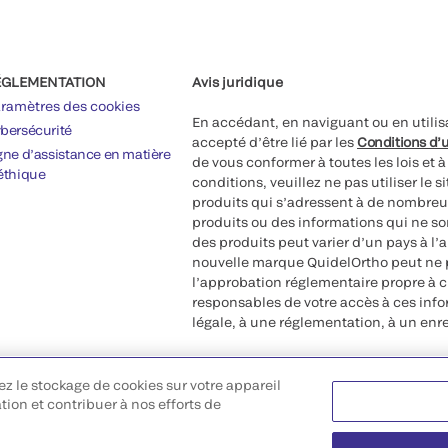
ÉGLEMENTATION
Avis juridique
ramètres des cookies
En accédant, en naviguant ou en utilis
bersécurité
accepté d’être lié par les
Conditions d’u
gne d’assistance en matière
de vous conformer à toutes les lois et 
éthique
conditions, veuillez ne pas utiliser le 
produits qui s’adressent à de nombreux
produits ou des informations qui ne so
des produits peut varier d’un pays à l’
nouvelle marque QuidelOrtho peut ne p
l’approbation réglementaire propre à 
responsables de votre accès à ces inf
légale, à une réglementation, à un enr
©2026 QuidelOrtho Corporation. Tous d
ez le stockage de cookies sur votre appareil
QuidelOrtho Corporation
ation et contribuer à nos efforts de
9975 Summers Ridge Road, San Diego,