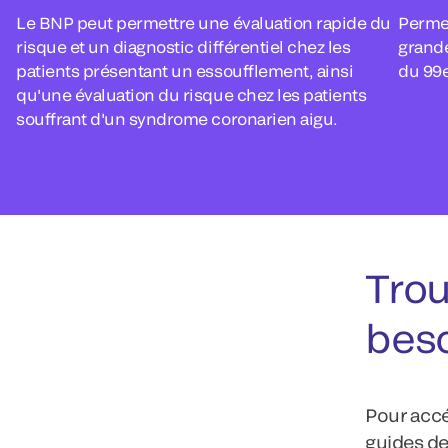
Le BNP peut permettre une évaluation rapide du
Permet
risque et un diagnostic différentiel chez les
grande
patients présentant un essoufflement, ainsi
du 99e
qu'une évaluation du risque chez les patients
souffrant d'un syndrome coronarien aigu.
Trou
bes
Pour accé
guides de