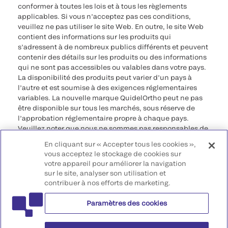
conformer à toutes les lois et à tous les règlements
applicables. Si vous n’acceptez pas ces conditions,
veuillez ne pas utiliser le site Web. En outre, le site Web
contient des informations sur les produits qui
s’adressent à de nombreux publics différents et peuvent
contenir des détails sur les produits ou des informations
qui ne sont pas accessibles ou valables dans votre pays.
La disponibilité des produits peut varier d’un pays à
l’autre et est soumise à des exigences réglementaires
variables. La nouvelle marque QuidelOrtho peut ne pas
être disponible sur tous les marchés, sous réserve de
l’approbation réglementaire propre à chaque pays.
Veuillez noter que nous ne sommes pas responsables de
votre accès à ces informations qui peuvent ne pas être
En cliquant sur « Accepter tous les cookies »,
conformes à une procédure légale, à une
vous acceptez le stockage de cookies sur
réglementation, à un enregistrement ou à un usage dans
votre appareil pour améliorer la navigation
votre pays d’origine.
sur le site, analyser son utilisation et
contribuer à nos efforts de marketing.
©2026 QuidelOrtho Corporation. Tous droits réservés.
Paramètres des cookies
QuidelOrtho Corporation
9975 Summers Ridge Road, San Diego, CA 92121, USA