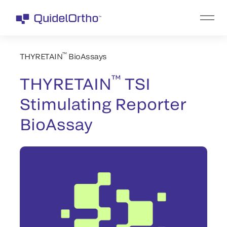
™
THYRETAIN
BioAssays
™
THYRETAIN
TSI
Stimulating Reporter
BioAssay