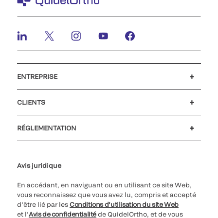
ENTREPRISE
Carrières
Investisseurs
Actualités et événements
Notre code de conduite
CLIENTS
Soutien à la clientèle
MyQuidel
QOPlus
Remboursement
RÉGLEMENTATION
Paramètres des cookies
Cybersécurité
Ligne d’assistance en matière d’éthique
Avis juridique
En accédant, en naviguant ou en utilisant ce site Web,
vous reconnaissez que vous avez lu, compris et accepté
d’être lié par les
Conditions d’utilisation du site Web
et l’
Avis de confidentialité
de QuidelOrtho, et de vous