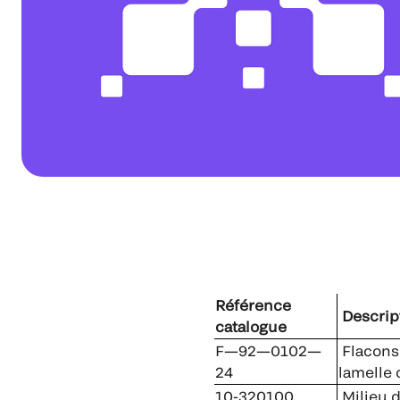
Référence
Descrip
catalogue
F—92—0102—
Flacons 
24
lamelle 
10-320100
Milieu d