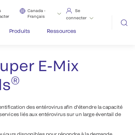
s
Canada -
Se
acter
Français
connecter
Produits
Ressources
super E-Mix
®
ls
ntification des entérovirus afin d'étendre la capacité
 services liés aux entérovirus sur un large éventail de
 toujours disponibles pour répondre à la demande