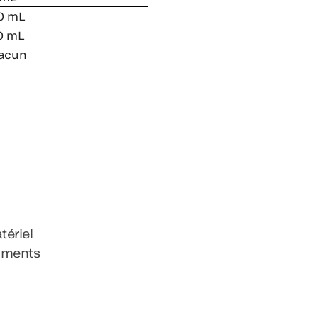
0 mL
0 mL
acun
tériel
cuments