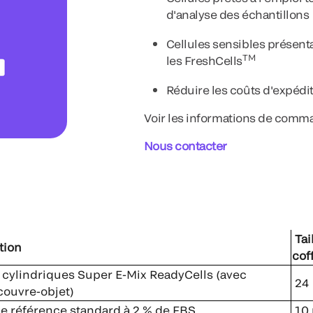
d'analyse des échantillons
Cellules sensibles présen
TM
les FreshCells
Réduire les coûts d'expédit
Voir les informations de comm
Nous contacter
Tai
tion
cof
cylindriques Super E-Mix ReadyCells (avec
24
couvre-objet)
e référence standard à 2 % de FBS
10