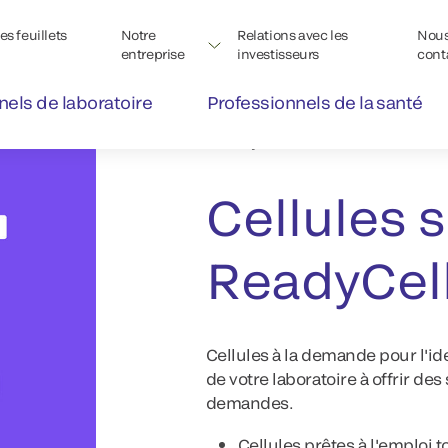
s feuillets
Notre
Relations avec les
Nou
entreprise
investisseurs
cont
nels de laboratoire
Professionnels de la santé
®
ReadyCells
Cell Line
Cellules 
ReadyCel
Cellules à la demande pour l'ide
de votre laboratoire à offrir des
demandes.
Cellules prêtes à l'emploi