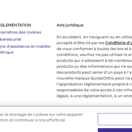
ÉGLEMENTATION
Avis juridique
ramètres des cookies
En accédant, en naviguant ou en utilis
bersécurité
accepté d’être lié par les
Conditions d’u
gne d’assistance en matière
de vous conformer à toutes les lois et 
éthique
conditions, veuillez ne pas utiliser le 
produits qui s’adressent à de nombreux
produits ou des informations qui ne so
des produits peut varier d’un pays à l’
nouvelle marque QuidelOrtho peut ne p
l’approbation réglementaire propre à 
responsables de votre accès à ces inf
légale, à une réglementation, à un enr
©2026 QuidelOrtho Corporation. Tous d
ez le stockage de cookies sur votre appareil
QuidelOrtho Corporation
ation et contribuer à nos efforts de
9975 Summers Ridge Road, San Diego,