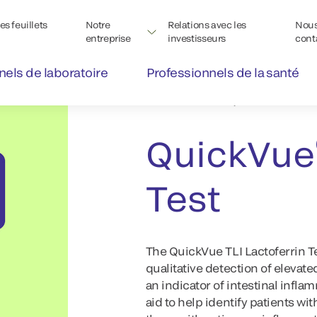
s feuillets
Notre
Relations avec les
Nou
entreprise
investisseurs
cont
nels de laboratoire
Professionnels de la santé
QuickVue® Rapid Lateral Fl
QuickVue
Test
The QuickVue TLI Lactoferrin T
qualitative detection of elevate
an indicator of intestinal infla
aid to help identify patients wi