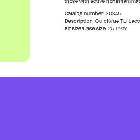
those with active noninflammat
Catalog number
: 20345
Description
: QuickVue TLI Lact
Kit size/Case size
: 25 Tests