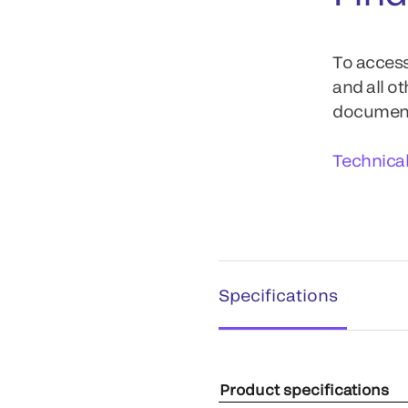
To access
and all o
documents
Technica
Specifications
Product specifications