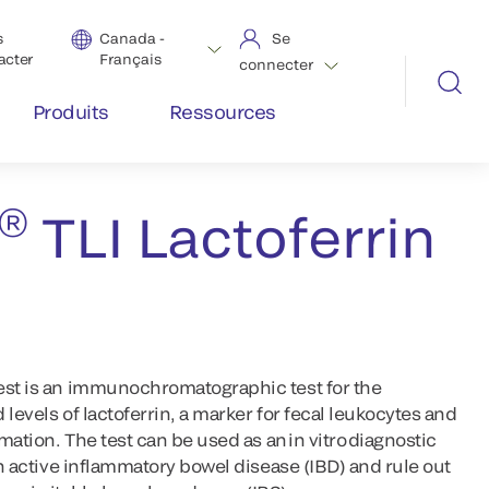
s
Canada -
Se
acter
Français
connecter
Produits
Ressources
ow Tests
®
TLI Lactoferrin
est is an immunochromatographic test for the
d levels of lactoferrin, a marker for fecal leukocytes and
mmation. The test can be used as an in vitro diagnostic
th active inflammatory bowel disease (IBD) and rule out