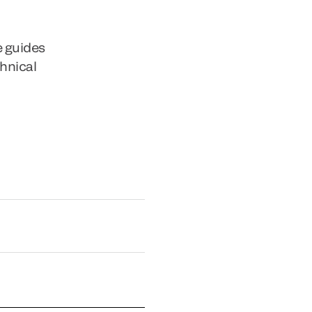
e guides
chnical