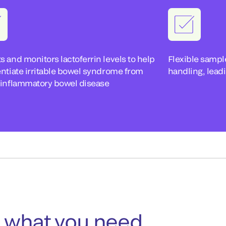
s and monitors lactoferrin levels to help
Flexible sampl
entiate irritable bowel syndrome from
handling, lead
 inflammatory bowel disease
 what you need