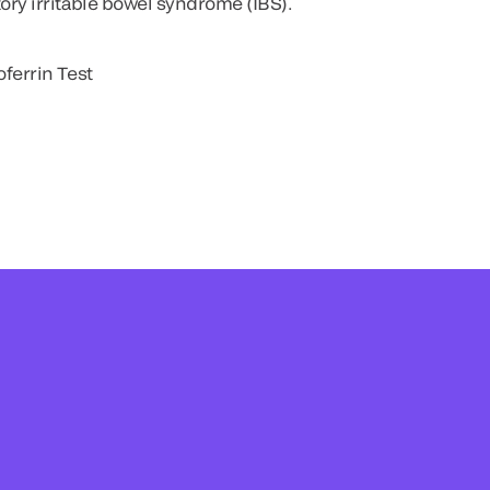
ory irritable bowel syndrome (IBS).
oferrin Test