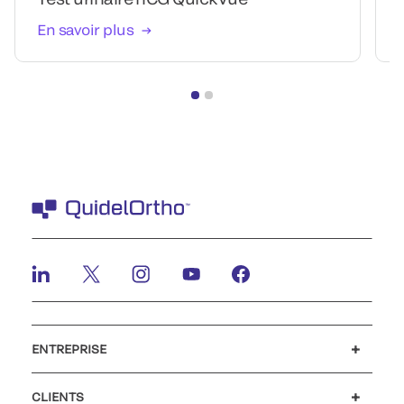
En savoir plus
ENTREPRISE
Carrières
Investisseurs
Actualités et événements
Notre code de conduite
CLIENTS