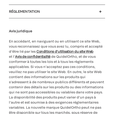
Soutien à la clientèle
MyQuidel
QOPlus
Remboursement
RÉGLEMENTATION
Paramètres des cookies
Cybersécurité
Ligne d’assistance en matière d’éthique
Avis juridique
En accédant, en naviguant ou en utilisant ce site Web,
vous reconnaissez que vous avez lu, compris et accepté
d’être lié par les
Conditions d’utilisation du site Web
et l’
Avis de confidentialité
de QuidelOrtho, et de vous
conformer à toutes les lois et à tous les règlements
applicables. Si vous n’acceptez pas ces conditions,
veuillez ne pas utiliser le site Web. En outre, le site Web
contient des informations sur les produits qui
s’adressent à de nombreux publics différents et peuvent
contenir des détails sur les produits ou des informations
qui ne sont pas accessibles ou valables dans votre pays.
La disponibilité des produits peut varier d’un pays à
l’autre et est soumise à des exigences réglementaires
variables. La nouvelle marque QuidelOrtho peut ne pas
être disponible sur tous les marchés, sous réserve de