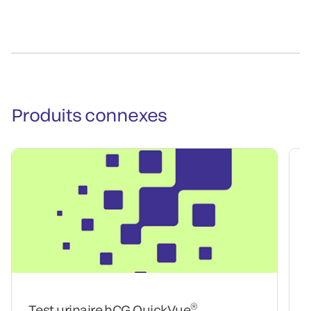
Produits connexes
®
Test urinaire hCG QuickVue