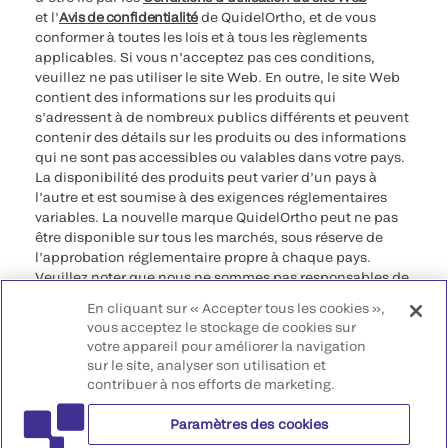
et l’
Avis de confidentialité
de QuidelOrtho, et de vous
conformer à toutes les lois et à tous les règlements
applicables. Si vous n’acceptez pas ces conditions,
veuillez ne pas utiliser le site Web. En outre, le site Web
contient des informations sur les produits qui
s’adressent à de nombreux publics différents et peuvent
contenir des détails sur les produits ou des informations
qui ne sont pas accessibles ou valables dans votre pays.
La disponibilité des produits peut varier d’un pays à
l’autre et est soumise à des exigences réglementaires
variables. La nouvelle marque QuidelOrtho peut ne pas
être disponible sur tous les marchés, sous réserve de
l’approbation réglementaire propre à chaque pays.
Veuillez noter que nous ne sommes pas responsables de
votre accès à ces informations qui peuvent ne pas être
En cliquant sur « Accepter tous les cookies »,
conformes à une procédure légale, à une
vous acceptez le stockage de cookies sur
réglementation, à un enregistrement ou à un usage dans
votre appareil pour améliorer la navigation
votre pays d’origine.
sur le site, analyser son utilisation et
contribuer à nos efforts de marketing.
©2026 QuidelOrtho Corporation. Tous droits réservés.
Paramètres des cookies
QuidelOrtho Corporation