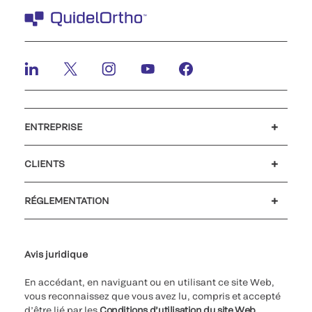
ENTREPRISE
Carrières
Investisseurs
Actualités et événements
Notre code de conduite
CLIENTS
Soutien à la clientèle
MyQuidel
QOPlus
Remboursement
RÉGLEMENTATION
Paramètres des cookies
Cybersécurité
Ligne d’assistance en matière d’éthique
Avis juridique
En accédant, en naviguant ou en utilisant ce site Web,
vous reconnaissez que vous avez lu, compris et accepté
d’être lié par les
Conditions d’utilisation du site Web