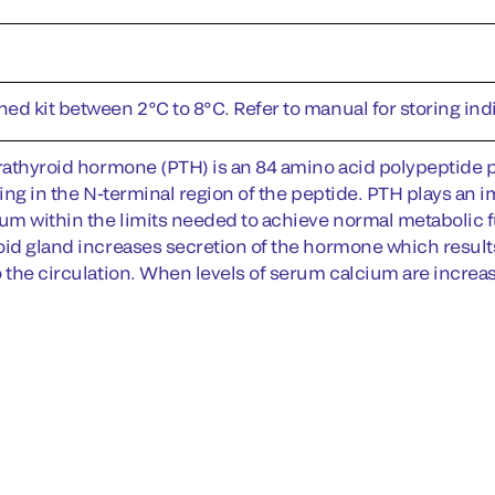
ed kit between 2°C to 8°C. Refer to manual for storing i
arathyroid hormone (PTH) is an 84 amino acid polypeptide p
ding in the N-terminal region of the peptide. PTH plays an 
ium within the limits needed to achieve normal metabolic
oid gland increases secretion of the hormone which results
o the circulation. When levels of serum calcium are increa