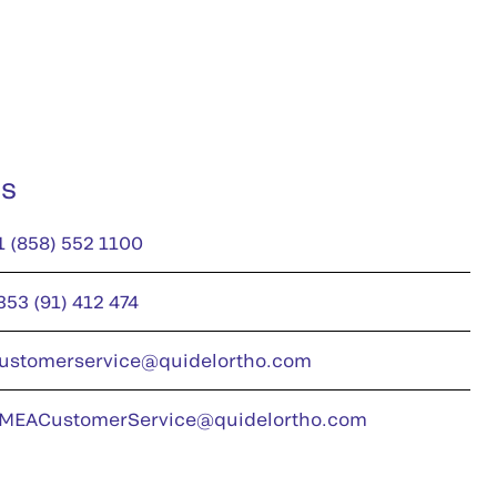
us
1 (858) 552 1100
353 (91) 412 474
ustomerservice@quidelortho.com
MEACustomerService@quidelortho.com