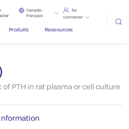
s
Canada -
Se
acter
Français
connecter
Produits
Ressources
)
f PTH in rat plasma or cell culture
Information