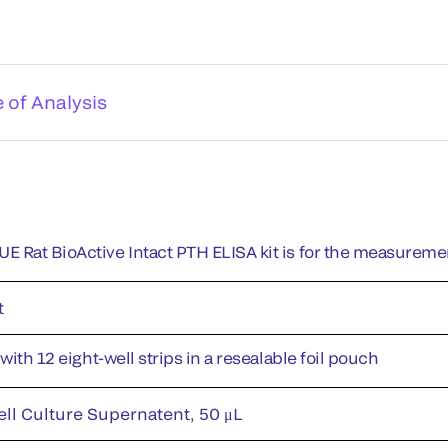
e of Analysis
 Rat BioActive Intact PTH ELISA kit is for the measurement
t
 with 12 eight-well strips in a resealable foil pouch
ell Culture Supernatent, 50 μL