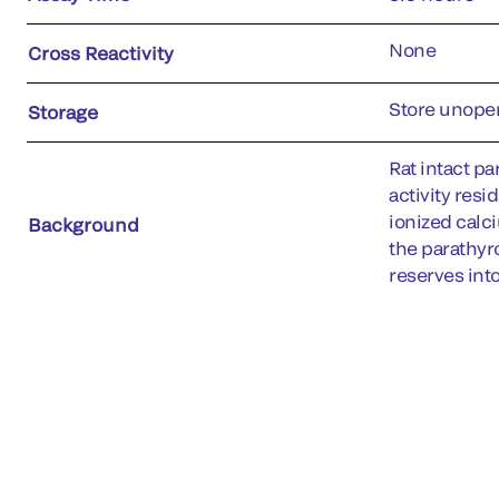
None
Cross Reactivity
Store unopen
Storage
Rat intact p
activity resi
ionized calc
Background
the parathyr
reserves int