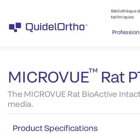
Bibliothèque de
techniques
Profession
™
Produits
MICROVUE
Products
™
MICROVUE
Rat P
The MICROVUE Rat BioActive Intact P
media.
Product Specifications