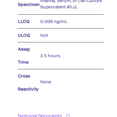
Plasma, Serum, or Cell Culture
Specimen
Supernatent 40 µL
LLOQ
0.006 ng/mL
ULOQ
N/A
Assay
3.5 hours
Time
Cross
None
Reactivity
Technical Documents