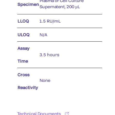
Plasma or Cell Culture
Specimen
Supernatent, 200 µL
LLOQ
1.5 RU/mL
ULOQ
N/A
Assay
3.5 hours
Time
Cross
None
Reactivity
Technical Documents