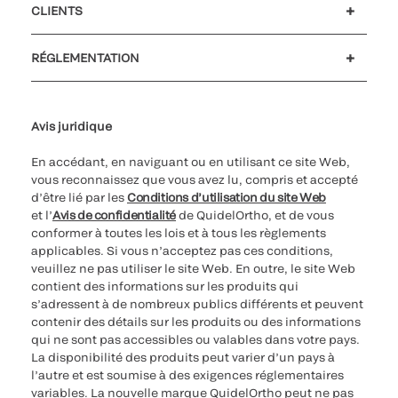
CLIENTS
Soutien à la clientèle
MyQuidel
QOPlus
Remboursement
RÉGLEMENTATION
Paramètres des cookies
Cybersécurité
Ligne d’assistance en matière d’éthique
Avis juridique
En accédant, en naviguant ou en utilisant ce site Web,
vous reconnaissez que vous avez lu, compris et accepté
d’être lié par les
Conditions d’utilisation du site Web
et l’
Avis de confidentialité
de QuidelOrtho, et de vous
conformer à toutes les lois et à tous les règlements
applicables. Si vous n’acceptez pas ces conditions,
veuillez ne pas utiliser le site Web. En outre, le site Web
contient des informations sur les produits qui
s’adressent à de nombreux publics différents et peuvent
contenir des détails sur les produits ou des informations
qui ne sont pas accessibles ou valables dans votre pays.
La disponibilité des produits peut varier d’un pays à
l’autre et est soumise à des exigences réglementaires
variables. La nouvelle marque QuidelOrtho peut ne pas