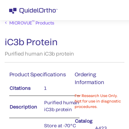
™
MICROVUE
Products
iC3b Protein
Purified human iC3b protein
Product Specifications
Ordering
Information
Citations
1
For Research Use Only.
Not for use in diagnostic
Purified human
Description
procedures.
iC3b protein
Catalog
Store at -70°C
A423