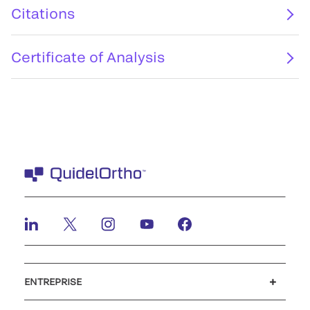
Citations
Certificate of Analysis
ENTREPRISE
Carrières
Investisseurs
Actualités et événements
Notre code de conduite