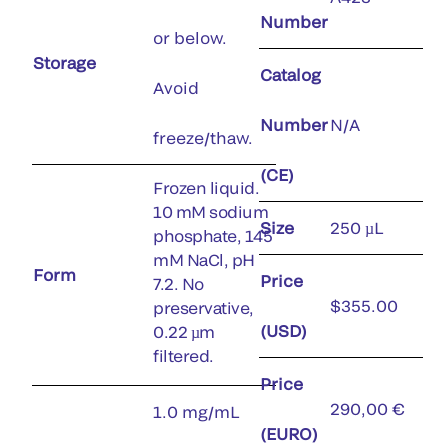
Number
or below.
Storage
Catalog
Avoid
Number
N/A
freeze/thaw.
(CE)
Frozen liquid.
10 mM sodium
Size
250 µL
phosphate, 145
mM NaCl, pH
Form
Price
7.2. No
$355.00
preservative,
(USD)
0.22 µm
filtered.
Price
290,00 €
1.0 mg/mL
(EURO)