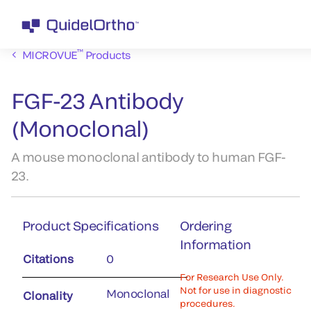
™
MICROVUE
Products
FGF-23 Antibody
(Monoclonal)
A mouse monoclonal antibody to human FGF-
23.
Product Specifications
Ordering
Information
Citations
0
For Research Use Only.
Not for use in diagnostic
Monoclonal
Clonality
procedures.