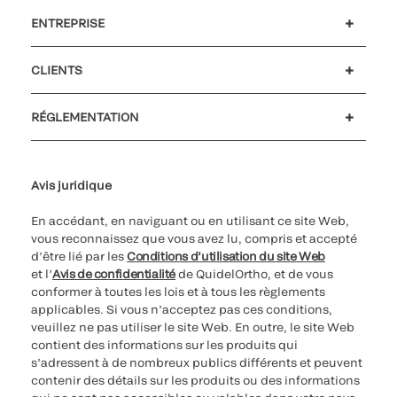
ENTREPRISE
Carrières
Investisseurs
Actualités et événements
Notre code de conduite
CLIENTS
Soutien à la clientèle
MyQuidel
QOPlus
Remboursement
RÉGLEMENTATION
Paramètres des cookies
Cybersécurité
Ligne d’assistance en matière d’éthique
Avis juridique
En accédant, en naviguant ou en utilisant ce site Web,
vous reconnaissez que vous avez lu, compris et accepté
d’être lié par les
Conditions d’utilisation du site Web
et l’
Avis de confidentialité
de QuidelOrtho, et de vous
conformer à toutes les lois et à tous les règlements
applicables. Si vous n’acceptez pas ces conditions,
veuillez ne pas utiliser le site Web. En outre, le site Web
contient des informations sur les produits qui
s’adressent à de nombreux publics différents et peuvent
contenir des détails sur les produits ou des informations