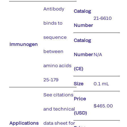
Antibody
Catalog
21-6610
binds to
Number
sequence
Catalog
Immunogen
between
Number
N/A
amino acids
(CE)
25-179
Size
0.1 mL
See citations
Price
$465.00
and technical
(USD)
Applications
data sheet for