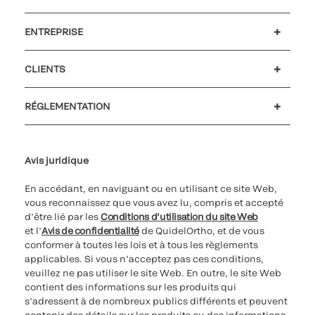
ENTREPRISE
Carrières
Investisseurs
Actualités et événements
Notre code de conduite
CLIENTS
Soutien à la clientèle
MyQuidel
QOPlus
Remboursement
RÉGLEMENTATION
Paramètres des cookies
Cybersécurité
Ligne d’assistance en matière d’éthique
Avis juridique
En accédant, en naviguant ou en utilisant ce site Web,
vous reconnaissez que vous avez lu, compris et accepté
d’être lié par les
Conditions d’utilisation du site Web
et l’
Avis de confidentialité
de QuidelOrtho, et de vous
conformer à toutes les lois et à tous les règlements
applicables. Si vous n’acceptez pas ces conditions,
veuillez ne pas utiliser le site Web. En outre, le site Web
contient des informations sur les produits qui
s’adressent à de nombreux publics différents et peuvent