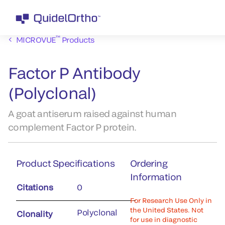
™
MICROVUE
Products
Factor P Antibody
(Polyclonal)
A goat antiserum raised against human
complement Factor P protein.
Product Specifications
Ordering
Information
Citations
0
For Research Use Only in
the United States. Not
Polyclonal
Clonality
for use in diagnostic