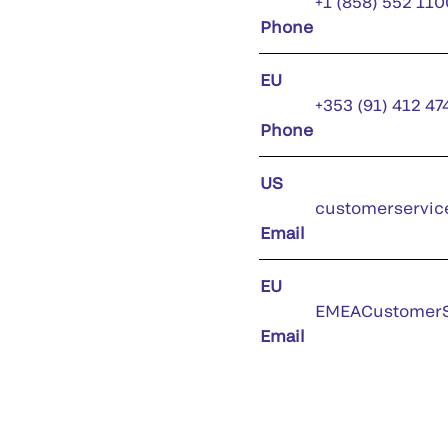
+1 (858) 552 110
Phone
EU
+353 (91) 412 47
Phone
US
customerservic
Email
EU
EMEACustomerS
Email