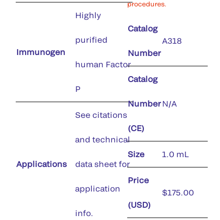
procedures.
Highly
Catalog
purified
A318
Immunogen
Number
human Factor
Catalog
P
Number
N/A
See citations
(CE)
and technical
Size
1.0 mL
Applications
data sheet for
Price
application
$175.00
(USD)
info.