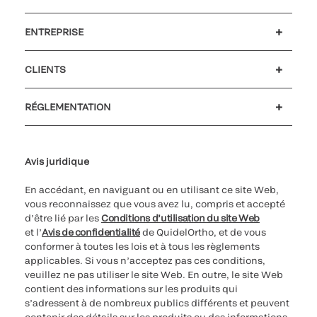
ENTREPRISE
Carrières
Investisseurs
Actualités et événements
Notre code de conduite
CLIENTS
Soutien à la clientèle
MyQuidel
QOPlus
Remboursement
RÉGLEMENTATION
Paramètres des cookies
Cybersécurité
Ligne d’assistance en matière d’éthique
Avis juridique
En accédant, en naviguant ou en utilisant ce site Web,
vous reconnaissez que vous avez lu, compris et accepté
d’être lié par les
Conditions d’utilisation du site Web
et l’
Avis de confidentialité
de QuidelOrtho, et de vous
conformer à toutes les lois et à tous les règlements
applicables. Si vous n’acceptez pas ces conditions,
veuillez ne pas utiliser le site Web. En outre, le site Web
contient des informations sur les produits qui
s’adressent à de nombreux publics différents et peuvent