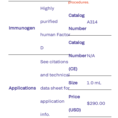
procedures.
Highly
Catalog
purified
A314
Immunogen
Number
human Factor
Catalog
D
Number
N/A
See citations
(CE)
and technical
Size
1.0 mL
Applications
data sheet for
Price
application
$290.00
(USD)
info.