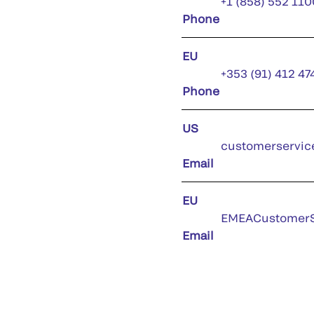
+1 (858) 552 110
Phone
EU
+353 (91) 412 47
Phone
US
customerservic
Email
EU
EMEACustomerS
Email