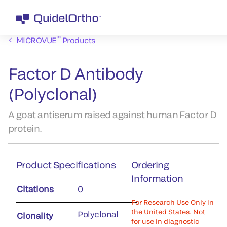
™
MICROVUE
Products
Factor D Antibody
(Polyclonal)
A goat antiserum raised against human Factor D
protein.
Product Specifications
Ordering
Information
Citations
0
For Research Use Only in
the United States. Not
Polyclonal
Clonality
for use in diagnostic