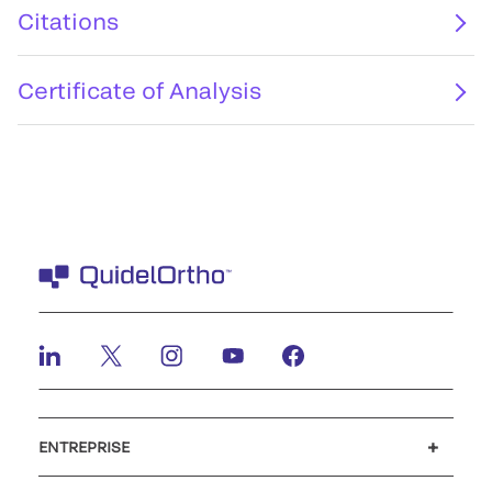
Citations
Certificate of Analysis
ENTREPRISE
Carrières
Investisseurs
Actualités et événements
Notre code de conduite