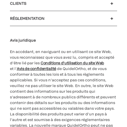
CLIENTS
Soutien à la clientèle
MyQuidel
QOPlus
Remboursement
RÉGLEMENTATION
Paramètres des cookies
Cybersécurité
Ligne d’assistance en matière d’éthique
Avis juridique
En accédant, en naviguant ou en utilisant ce site Web,
vous reconnaissez que vous avez lu, compris et accepté
d’être lié par les
Conditions d’utilisation du site Web
et l’
Avis de confidentialité
de QuidelOrtho, et de vous
conformer à toutes les lois et à tous les règlements
applicables. Si vous n’acceptez pas ces conditions,
veuillez ne pas utiliser le site Web. En outre, le site Web
contient des informations sur les produits qui
s’adressent à de nombreux publics différents et peuvent
contenir des détails sur les produits ou des informations
qui ne sont pas accessibles ou valables dans votre pays.
La disponibilité des produits peut varier d’un pays à
l’autre et est soumise à des exigences réglementaires
variables. La nouvelle marque QuidelOrtho peut ne pas