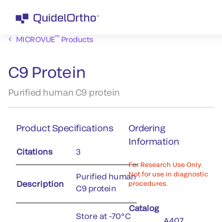
™
MICROVUE
Products
C9 Protein
Purified human C9 protein
Product Specifications
Ordering
Information
Citations
3
For Research Use Only.
Not for use in diagnostic
Purified human
Description
procedures.
C9 protein
Catalog
Store at -70°C
A407