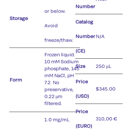
Number
or below.
Storage
Catalog
Avoid
Number
N/A
freeze/thaw.
(CE)
Frozen liquid.
10 mM Sodium
Size
250 µL
phosphate, 145
mM NaCl, pH
Form
Price
7.2. No
$345.00
preservative,
(USD)
0.22 µm
filtered.
Price
310,00 €
1.0 mg/mL
(EURO)