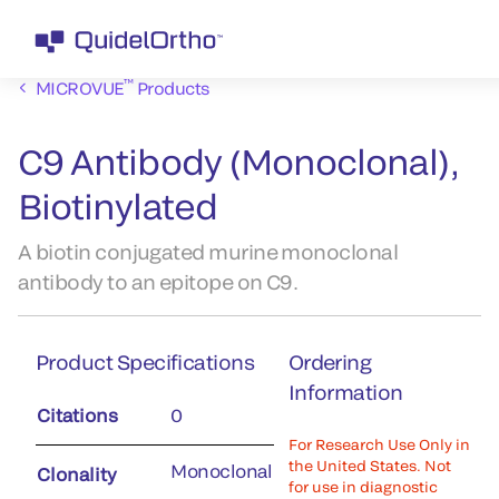
™
MICROVUE
Products
C9 Antibody (Monoclonal),
Biotinylated
A biotin conjugated murine monoclonal
antibody to an epitope on C9.
Product Specifications
Ordering
Information
Citations
0
For Research Use Only in
the United States. Not
Monoclonal
Clonality
for use in diagnostic