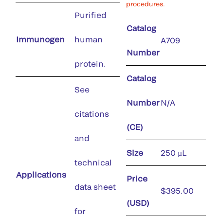
procedures.
Purified
Catalog
Immunogen
human
A709
Number
protein.
Catalog
See
Number
N/A
citations
(CE)
and
Size
250 µL
technical
Applications
Price
data sheet
$395.00
(USD)
for