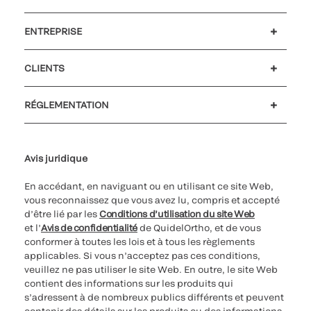
ENTREPRISE
Carrières
Investisseurs
Actualités et événements
Notre code de conduite
CLIENTS
Soutien à la clientèle
MyQuidel
QOPlus
Remboursement
RÉGLEMENTATION
Paramètres des cookies
Cybersécurité
Ligne d’assistance en matière d’éthique
Avis juridique
En accédant, en naviguant ou en utilisant ce site Web,
vous reconnaissez que vous avez lu, compris et accepté
d’être lié par les
Conditions d’utilisation du site Web
et l’
Avis de confidentialité
de QuidelOrtho, et de vous
conformer à toutes les lois et à tous les règlements
applicables. Si vous n’acceptez pas ces conditions,
veuillez ne pas utiliser le site Web. En outre, le site Web
contient des informations sur les produits qui
s’adressent à de nombreux publics différents et peuvent