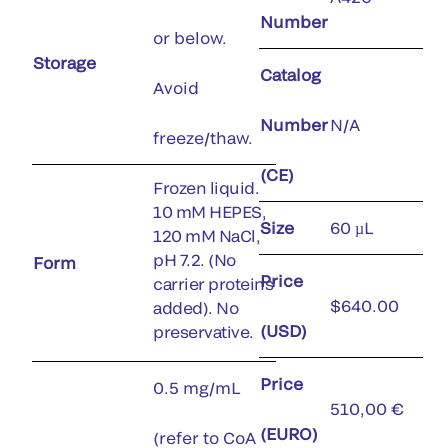
Number
or below.
Storage
Catalog
Avoid
Number
N/A
freeze/thaw.
(CE)
Frozen liquid.
10 mM HEPES,
Size
60 µL
120 mM NaCl,
pH 7.2. (No
Form
Price
carrier proteins
$640.00
added). No
(USD)
preservative.
Price
0.5 mg/mL
510,00 €
(EURO)
(refer to CoA