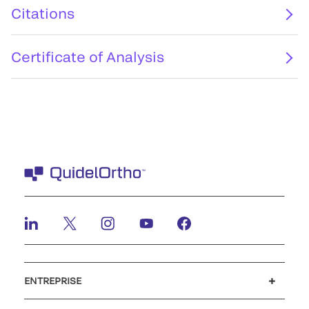
Citations
Certificate of Analysis
ENTREPRISE
Carrières
Investisseurs
Actualités et événements
Notre code de conduite