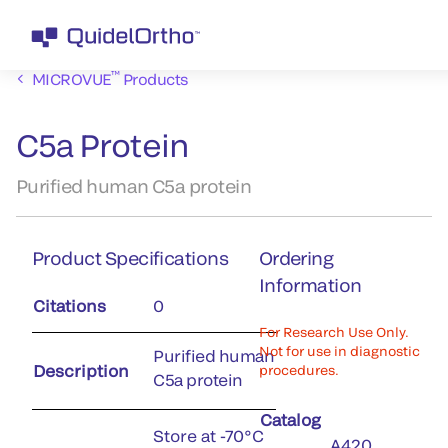
™
MICROVUE
Products
C5a Protein
Purified human C5a protein
Product Specifications
Ordering
Information
Citations
0
For Research Use Only.
Not for use in diagnostic
Purified human
Description
procedures.
C5a protein
Catalog
Store at -70°C
A420