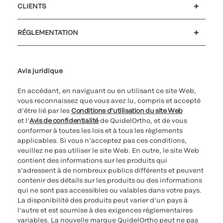
CLIENTS
Soutien à la clientèle
MyQuidel
QOPlus
Remboursement
RÉGLEMENTATION
Paramètres des cookies
Cybersécurité
Ligne d’assistance en matière d’éthique
Avis juridique
En accédant, en naviguant ou en utilisant ce site Web,
vous reconnaissez que vous avez lu, compris et accepté
d’être lié par les
Conditions d’utilisation du site Web
et l’
Avis de confidentialité
de QuidelOrtho, et de vous
conformer à toutes les lois et à tous les règlements
applicables. Si vous n’acceptez pas ces conditions,
veuillez ne pas utiliser le site Web. En outre, le site Web
contient des informations sur les produits qui
s’adressent à de nombreux publics différents et peuvent
contenir des détails sur les produits ou des informations
qui ne sont pas accessibles ou valables dans votre pays.
La disponibilité des produits peut varier d’un pays à
l’autre et est soumise à des exigences réglementaires
variables. La nouvelle marque QuidelOrtho peut ne pas