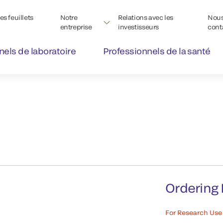
s feuillets
Notre
Relations avec les
Nou
entreprise
investisseurs
cont
nels de laboratoire
Professionnels de la santé
Ordering 
For Research Use 