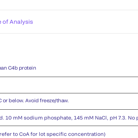
e of Analysis
man C4b protein
C or below. Avoid freeze/thaw.
id. 10 mM sodium phosphate, 145 mM NaCl, pH 7.3. No pr
efer to CoA for lot specific concentration)