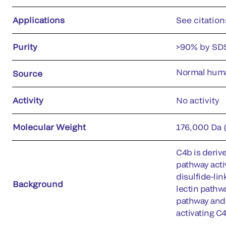
Applications
See citation
Purity
>90% by SD
Normal hum
Source
Activity
No activity
Molecular Weight
176,000 Da 
C4b is derive
pathway acti
disulfide-lin
Background
lectin pathw
pathway and 
activating C4