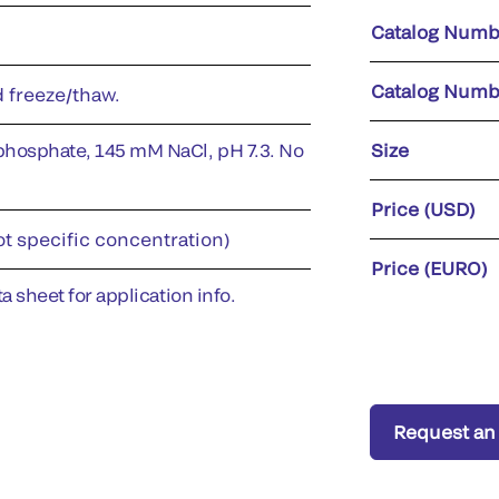
Catalog Numb
Catalog Numb
d freeze/thaw.
phosphate, 145 mM NaCl, pH 7.3. No
Size
Price (USD)
ot specific concentration)
Price (EURO)
a sheet for application info.
Request an