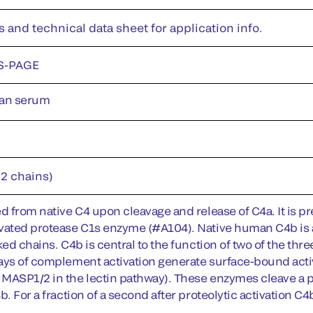
s and technical data sheet for application info.
S-PAGE
an serum
(2 chains)
d from native C4 upon cleavage and release of C4a. It is pr
vated protease C1s enzyme (#A104). Native human C4b is a
ked chains. C4b is central to the function of two of the t
ays of complement activation generate surface-bound active
MASP1/2 in the lectin pathway). These enzymes cleave a p
b. For a fraction of a second after proteolytic activation C4