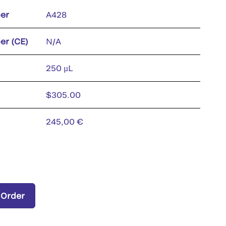
er
A428
er (CE)
N/A
250 µL
$305.00
245,00 €
 Order