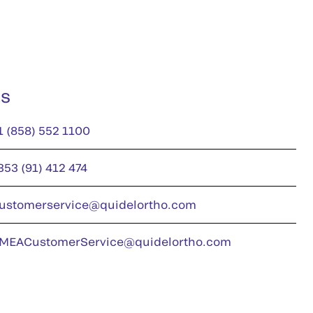
us
1 (858) 552 1100
353 (91) 412 474
ustomerservice@quidelortho.com
MEACustomerService@quidelortho.com