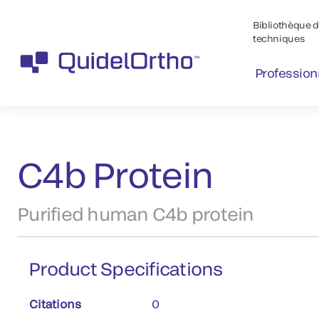
Bibliothèque de
techniques
Profession
™
Produits
MICROVUE
Products
C4b Protein
Purified human C4b protein
Product Specifications
Citations
0