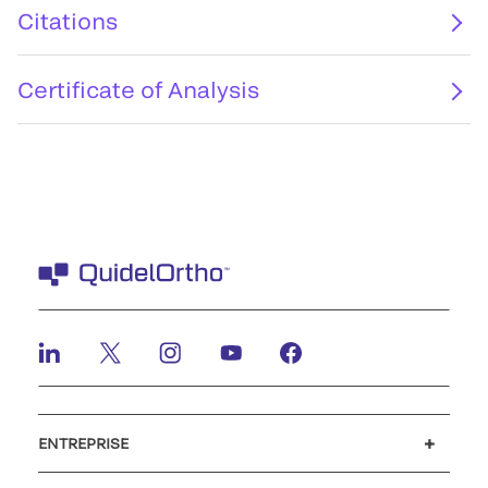
Citations
Certificate of Analysis
ENTREPRISE
Carrières
Investisseurs
Actualités et événements
Notre code de conduite