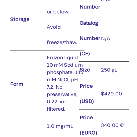
Number
or below.
Storage
Catalog
Avoid
Number
N/A
freeze/thaw.
(CE)
Frozen liquid.
10 mM Sodium
Size
250 µL
phosphate, 145
mM NaCl, pH
Form
Price
7.2. No
$420.00
preservative,
(USD)
0.22 µm
filtered.
Price
340,00 €
1.0 mg/mL
(EURO)