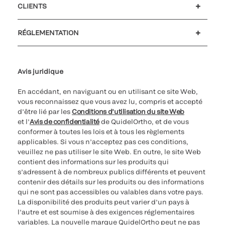
CLIENTS
Soutien à la clientèle
MyQuidel
QOPlus
Remboursement
RÉGLEMENTATION
Paramètres des cookies
Cybersécurité
Ligne d’assistance en matière d’éthique
Avis juridique
En accédant, en naviguant ou en utilisant ce site Web,
vous reconnaissez que vous avez lu, compris et accepté
d’être lié par les
Conditions d’utilisation du site Web
et l’
Avis de confidentialité
de QuidelOrtho, et de vous
conformer à toutes les lois et à tous les règlements
applicables. Si vous n’acceptez pas ces conditions,
veuillez ne pas utiliser le site Web. En outre, le site Web
contient des informations sur les produits qui
s’adressent à de nombreux publics différents et peuvent
contenir des détails sur les produits ou des informations
qui ne sont pas accessibles ou valables dans votre pays.
La disponibilité des produits peut varier d’un pays à
l’autre et est soumise à des exigences réglementaires
variables. La nouvelle marque QuidelOrtho peut ne pas