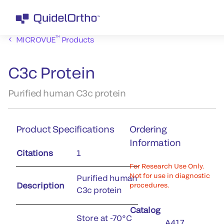
™
MICROVUE
Products
C3c Protein
Purified human C3c protein
Product Specifications
Ordering
Information
Citations
1
For Research Use Only.
Not for use in diagnostic
Purified human
Description
procedures.
C3c protein
Catalog
Store at -70°C
A417