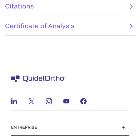
Citations
Certificate of Analysis
ENTREPRISE
Carrières
Investisseurs
Actualités et événements
Notre code de conduite