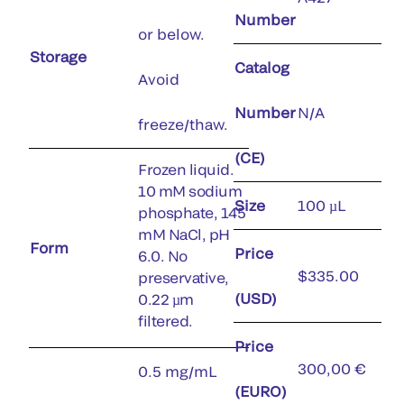
Number
or below.
Storage
Catalog
Avoid
Number
N/A
freeze/thaw.
(CE)
Frozen liquid.
10 mM sodium
Size
100 µL
phosphate, 145
mM NaCl, pH
Form
Price
6.0. No
$335.00
preservative,
(USD)
0.22 µm
filtered.
Price
300,00 €
0.5 mg/mL
(EURO)