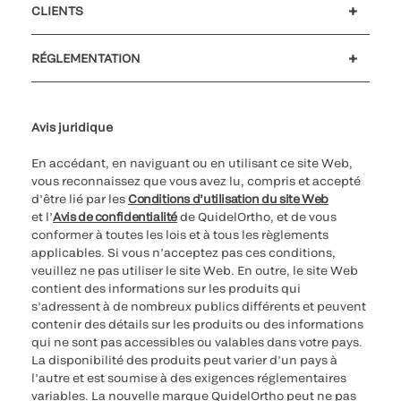
CLIENTS
Soutien à la clientèle
MyQuidel
QOPlus
Remboursement
RÉGLEMENTATION
Paramètres des cookies
Cybersécurité
Ligne d’assistance en matière d’éthique
Avis juridique
En accédant, en naviguant ou en utilisant ce site Web,
vous reconnaissez que vous avez lu, compris et accepté
d’être lié par les
Conditions d’utilisation du site Web
et l’
Avis de confidentialité
de QuidelOrtho, et de vous
conformer à toutes les lois et à tous les règlements
applicables. Si vous n’acceptez pas ces conditions,
veuillez ne pas utiliser le site Web. En outre, le site Web
contient des informations sur les produits qui
s’adressent à de nombreux publics différents et peuvent
contenir des détails sur les produits ou des informations
qui ne sont pas accessibles ou valables dans votre pays.
La disponibilité des produits peut varier d’un pays à
l’autre et est soumise à des exigences réglementaires
variables. La nouvelle marque QuidelOrtho peut ne pas