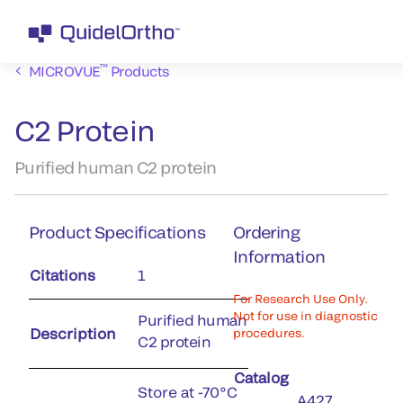
™
MICROVUE
Products
C2 Protein
Purified human C2 protein
Product Specifications
Ordering
Information
Citations
1
For Research Use Only.
Not for use in diagnostic
Purified human
Description
procedures.
C2 protein
Catalog
Store at -70°C
A427