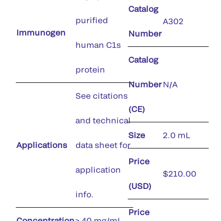
Catalog
purified
A302
Immunogen
Number
human C1s
Catalog
protein
Number
N/A
See citations
(CE)
and technical
Size
2.0 mL
Applications
data sheet for
Price
application
$210.00
(USD)
info.
Price
Concentration
> 40 mg/mL