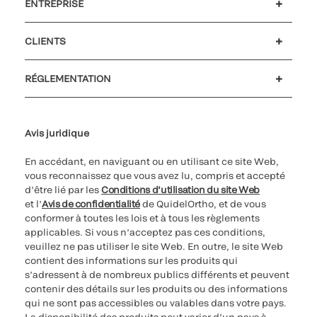
ENTREPRISE
Carrières
Investisseurs
Actualités et événements
Notre code de conduite
CLIENTS
Soutien à la clientèle
MyQuidel
QOPlus
Remboursement
RÉGLEMENTATION
Paramètres des cookies
Cybersécurité
Ligne d’assistance en matière d’éthique
Avis juridique
En accédant, en naviguant ou en utilisant ce site Web,
vous reconnaissez que vous avez lu, compris et accepté
d’être lié par les
Conditions d’utilisation du site Web
et l’
Avis de confidentialité
de QuidelOrtho, et de vous
conformer à toutes les lois et à tous les règlements
applicables. Si vous n’acceptez pas ces conditions,
veuillez ne pas utiliser le site Web. En outre, le site Web
contient des informations sur les produits qui
s’adressent à de nombreux publics différents et peuvent
contenir des détails sur les produits ou des informations
qui ne sont pas accessibles ou valables dans votre pays.