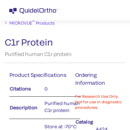
™
MICROVUE
Products
C1r Protein
Purified human C1r protein
Product Specifications
Ordering
Information
Citations
0
For Research Use Only.
Not for use in diagnostic
Purified human
Description
procedures.
C1r protein
Catalog
Store at -70°C
A424