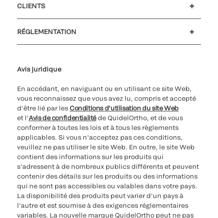
CLIENTS
Soutien à la clientèle
MyQuidel
QOPlus
Remboursement
RÉGLEMENTATION
Paramètres des cookies
Cybersécurité
Ligne d’assistance en matière d’éthique
Avis juridique
En accédant, en naviguant ou en utilisant ce site Web,
vous reconnaissez que vous avez lu, compris et accepté
d’être lié par les
Conditions d’utilisation du site Web
et l’
Avis de confidentialité
de QuidelOrtho, et de vous
conformer à toutes les lois et à tous les règlements
applicables. Si vous n’acceptez pas ces conditions,
veuillez ne pas utiliser le site Web. En outre, le site Web
contient des informations sur les produits qui
s’adressent à de nombreux publics différents et peuvent
contenir des détails sur les produits ou des informations
qui ne sont pas accessibles ou valables dans votre pays.
La disponibilité des produits peut varier d’un pays à
l’autre et est soumise à des exigences réglementaires
variables. La nouvelle marque QuidelOrtho peut ne pas