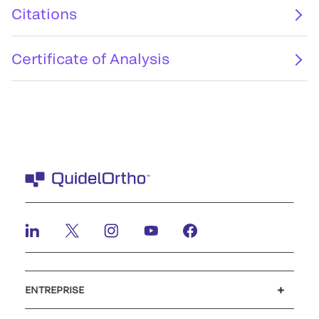
Citations
Certificate of Analysis
ENTREPRISE
Carrières
Investisseurs
Actualités et événements
Notre code de conduite