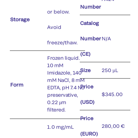
Number
or below.
Storage
Catalog
Avoid
Number
N/A
freeze/thaw.
(CE)
Frozen liquid.
10 mM
Size
250 µL
Imidazole, 140
mM NaCl, 8 mM
Form
Price
EDTA, pH 7.4 No
$345.00
preservative,
(USD)
0.22 µm
filtered.
Price
280,00 €
1.0 mg/mL
(EURO)