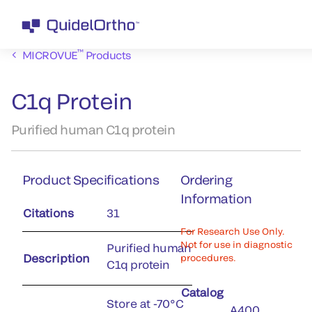
™
MICROVUE
Products
C1q Protein
Purified human C1q protein
Product Specifications
Ordering
Information
Citations
31
For Research Use Only.
Not for use in diagnostic
Purified human
Description
procedures.
C1q protein
Catalog
Store at -70°C
A400