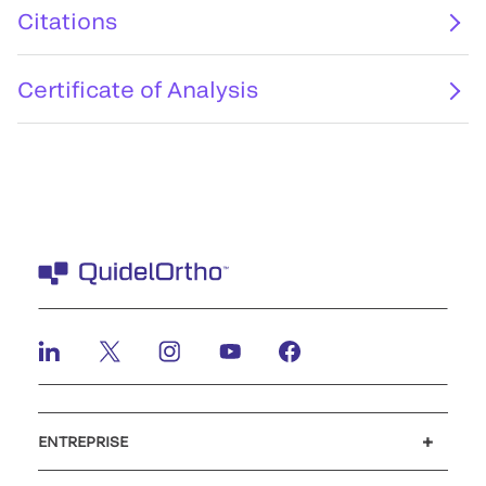
Citations
Certificate of Analysis
ENTREPRISE
Carrières
Investisseurs
Actualités et événements
Notre code de conduite