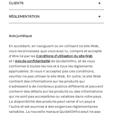
CLIENTS
Soutien à la clientèle
MyQuidel
QOPlus
Remboursement
RÉGLEMENTATION
Paramètres des cookies
Cybersécurité
Ligne d’assistance en matière d’éthique
Avis juridique
En accédant, en naviguant ou en utilisant ce site Web,
vous reconnaissez que vous avez lu, compris et accepté
d’être lié par les
Conditions d’utilisation du site Web
et l’
Avis de confidentialité
de QuidelOrtho, et de vous
conformer à toutes les lois et à tous les règlements
applicables. Si vous n’acceptez pas ces conditions,
veuillez ne pas utiliser le site Web. En outre, le site Web
contient des informations sur les produits qui
s’adressent à de nombreux publics différents et peuvent
contenir des détails sur les produits ou des informations
qui ne sont pas accessibles ou valables dans votre pays.
La disponibilité des produits peut varier d’un pays à
l’autre et est soumise à des exigences réglementaires
variables. La nouvelle marque QuidelOrtho peut ne pas