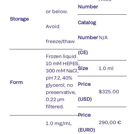
Number
or below.
Storage
Catalog
Avoid
Number
N/A
freeze/thaw.
(CE)
Frozen liquid.
10 mM HEPES,
Size
1.0 ml
300 mM NaCl,
pH 7.2, 40%
Form
Price
glycerol, no
$325.00
preservative,
(USD)
0.22 µm
filtered.
Price
290,00 €
1.0 mg/mL
(EURO)