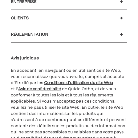
ENTREPRISE
Carrières
Investisseurs
Actualités et événements
Notre code de conduite
CLIENTS
Soutien à la clientèle
MyQuidel
QOPlus
Remboursement
RÉGLEMENTATION
Paramètres des cookies
Cybersécurité
Ligne d’assistance en matière d’éthique
Avis juridique
En accédant, en naviguant ou en utilisant ce site Web,
vous reconnaissez que vous avez lu, compris et accepté
d’être lié par les
Conditions d’utilisation du site Web
et l’
Avis de confidentialité
de QuidelOrtho, et de vous
conformer à toutes les lois et à tous les règlements
applicables. Si vous n’acceptez pas ces conditions,
veuillez ne pas utiliser le site Web. En outre, le site Web
contient des informations sur les produits qui
s’adressent à de nombreux publics différents et peuvent
contenir des détails sur les produits ou des informations
qui ne sont pas accessibles ou valables dans votre pays.