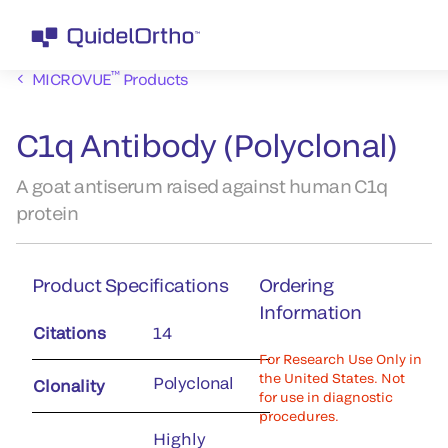
™
MICROVUE
Products
C1q Antibody (Polyclonal)
A goat antiserum raised against human C1q
protein
Product Specifications
Ordering
Information
Citations
14
For Research Use Only in
the United States. Not
Polyclonal
Clonality
for use in diagnostic
procedures.
Highly