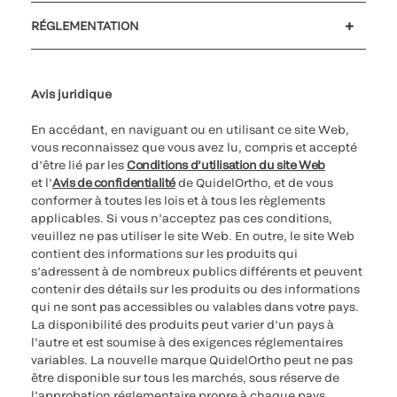
Soutien à la clientèle
MyQuidel
QOPlus
Remboursement
RÉGLEMENTATION
Paramètres des cookies
Cybersécurité
Ligne d’assistance en matière d’éthique
Avis juridique
En accédant, en naviguant ou en utilisant ce site Web,
vous reconnaissez que vous avez lu, compris et accepté
d’être lié par les
Conditions d’utilisation du site Web
et l’
Avis de confidentialité
de QuidelOrtho, et de vous
conformer à toutes les lois et à tous les règlements
applicables. Si vous n’acceptez pas ces conditions,
veuillez ne pas utiliser le site Web. En outre, le site Web
contient des informations sur les produits qui
s’adressent à de nombreux publics différents et peuvent
contenir des détails sur les produits ou des informations
qui ne sont pas accessibles ou valables dans votre pays.
La disponibilité des produits peut varier d’un pays à
l’autre et est soumise à des exigences réglementaires
variables. La nouvelle marque QuidelOrtho peut ne pas
être disponible sur tous les marchés, sous réserve de
l’approbation réglementaire propre à chaque pays.