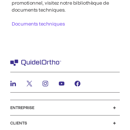
promotionnel, visitez notre bibliothèque de
documents techniques.
Documents techniques
ENTREPRISE
Carrières
Investisseurs
Actualités et événements
Notre code de conduite
CLIENTS