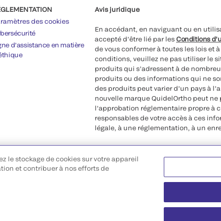
ÉGLEMENTATION
Avis juridique
ramètres des cookies
En accédant, en naviguant ou en utilis
bersécurité
accepté d’être lié par les
Conditions d’u
gne d’assistance en matière
de vous conformer à toutes les lois et 
éthique
conditions, veuillez ne pas utiliser le 
produits qui s’adressent à de nombreux
produits ou des informations qui ne so
des produits peut varier d’un pays à l’
nouvelle marque QuidelOrtho peut ne p
l’approbation réglementaire propre à 
responsables de votre accès à ces inf
légale, à une réglementation, à un enr
©2026 QuidelOrtho Corporation. Tous d
ez le stockage de cookies sur votre appareil
QuidelOrtho Corporation
ation et contribuer à nos efforts de
9975 Summers Ridge Road, San Diego,