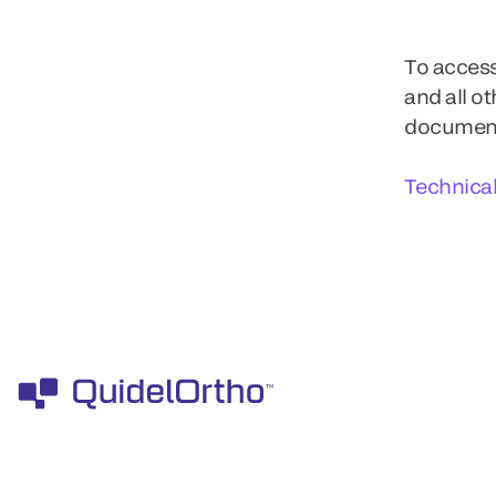
To access
and all o
documents
Technica