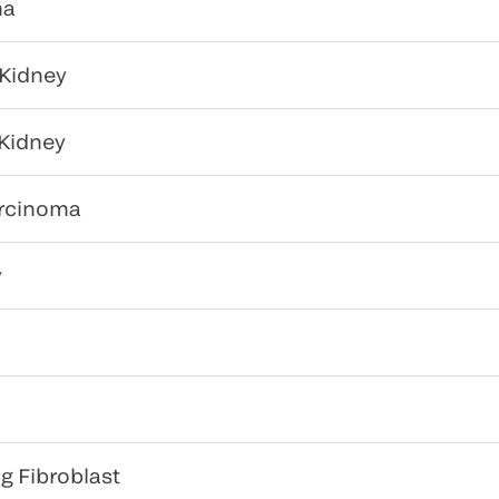
ma
 Kidney
Kidney
rcinoma
y
 Fibroblast