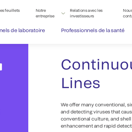
s feuillets
Notre
Relations avec les
Nou
entreprise
investisseurs
cont
nels de laboratoire
Professionnels de la santé
™
FRESHCELLS
Cell Lines
Continuo
Lines
We offer many conventional, sin
and detecting viruses that caus
conventional culture, and shell 
enhancement and rapid detecti