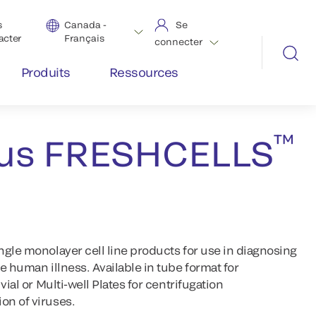
s
Canada -
Se
acter
Français
connecter
Produits
Ressources
™
us FRESHCELLS
gle monolayer cell line products for use in diagnosing
e human illness. Available in tube format for
vial or Multi-well Plates for centrifugation
on of viruses.