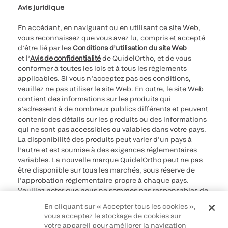
Avis juridique
En accédant, en naviguant ou en utilisant ce site Web,
vous reconnaissez que vous avez lu, compris et accepté
d’être lié par les
Conditions d’utilisation du site Web
et l’
Avis de confidentialité
de QuidelOrtho, et de vous
conformer à toutes les lois et à tous les règlements
applicables. Si vous n’acceptez pas ces conditions,
veuillez ne pas utiliser le site Web. En outre, le site Web
contient des informations sur les produits qui
s’adressent à de nombreux publics différents et peuvent
contenir des détails sur les produits ou des informations
qui ne sont pas accessibles ou valables dans votre pays.
La disponibilité des produits peut varier d’un pays à
l’autre et est soumise à des exigences réglementaires
variables. La nouvelle marque QuidelOrtho peut ne pas
être disponible sur tous les marchés, sous réserve de
l’approbation réglementaire propre à chaque pays.
Veuillez noter que nous ne sommes pas responsables de
votre accès à ces informations qui peuvent ne pas être
En cliquant sur « Accepter tous les cookies »,
conformes à une procédure légale, à une
vous acceptez le stockage de cookies sur
réglementation, à un enregistrement ou à un usage dans
votre appareil pour améliorer la navigation