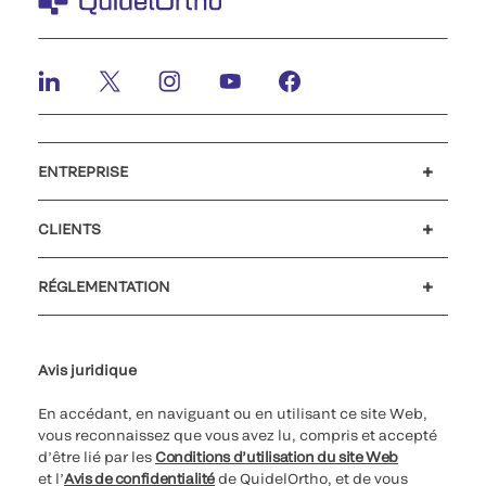
ENTREPRISE
Carrières
Investisseurs
Actualités et événements
Notre code de conduite
CLIENTS
Soutien à la clientèle
MyQuidel
QOPlus
Remboursement
RÉGLEMENTATION
Paramètres des cookies
Cybersécurité
Ligne d’assistance en matière d’éthique
Avis juridique
En accédant, en naviguant ou en utilisant ce site Web,
vous reconnaissez que vous avez lu, compris et accepté
d’être lié par les
Conditions d’utilisation du site Web
et l’
Avis de confidentialité
de QuidelOrtho, et de vous