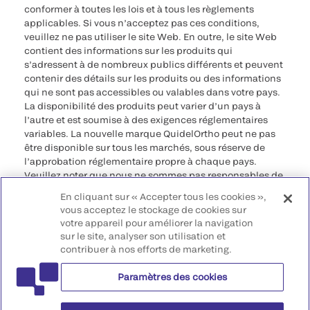
conformer à toutes les lois et à tous les règlements
applicables. Si vous n’acceptez pas ces conditions,
veuillez ne pas utiliser le site Web. En outre, le site Web
contient des informations sur les produits qui
s’adressent à de nombreux publics différents et peuvent
contenir des détails sur les produits ou des informations
qui ne sont pas accessibles ou valables dans votre pays.
La disponibilité des produits peut varier d’un pays à
l’autre et est soumise à des exigences réglementaires
variables. La nouvelle marque QuidelOrtho peut ne pas
être disponible sur tous les marchés, sous réserve de
l’approbation réglementaire propre à chaque pays.
Veuillez noter que nous ne sommes pas responsables de
votre accès à ces informations qui peuvent ne pas être
En cliquant sur « Accepter tous les cookies »,
conformes à une procédure légale, à une
vous acceptez le stockage de cookies sur
réglementation, à un enregistrement ou à un usage dans
votre appareil pour améliorer la navigation
votre pays d’origine.
sur le site, analyser son utilisation et
contribuer à nos efforts de marketing.
©2026 QuidelOrtho Corporation. Tous droits réservés.
Paramètres des cookies
QuidelOrtho Corporation
9975 Summers Ridge Road, San Diego, CA 92121, USA