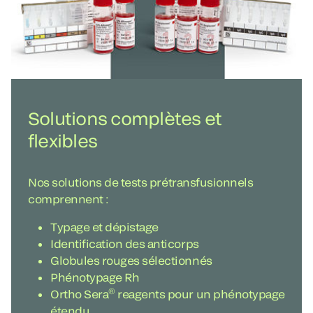
Solutions complètes et
flexibles
Nos solutions de tests prétransfusionnels
comprennent :
Typage et dépistage
Identification des anticorps
Globules rouges sélectionnés
Phénotypage Rh
®
Ortho Sera
reagents pour un phénotypage
étendu