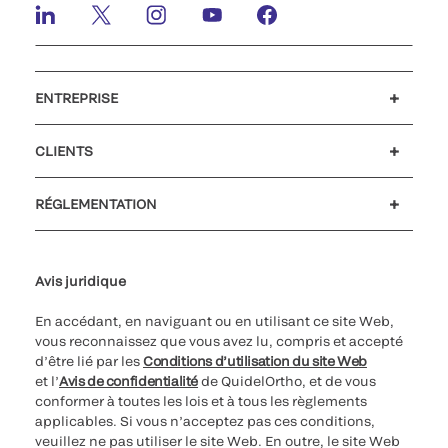
ENTREPRISE
Carrières
Investisseurs
Actualités et événements
Notre code de conduite
CLIENTS
Soutien à la clientèle
MyQuidel
QOPlus
Remboursement
RÉGLEMENTATION
Paramètres des cookies
Cybersécurité
Ligne d’assistance en matière d’éthique
Avis juridique
En accédant, en naviguant ou en utilisant ce site Web,
vous reconnaissez que vous avez lu, compris et accepté
d’être lié par les
Conditions d’utilisation du site Web
et l’
Avis de confidentialité
de QuidelOrtho, et de vous
conformer à toutes les lois et à tous les règlements
applicables. Si vous n’acceptez pas ces conditions,
veuillez ne pas utiliser le site Web. En outre, le site Web